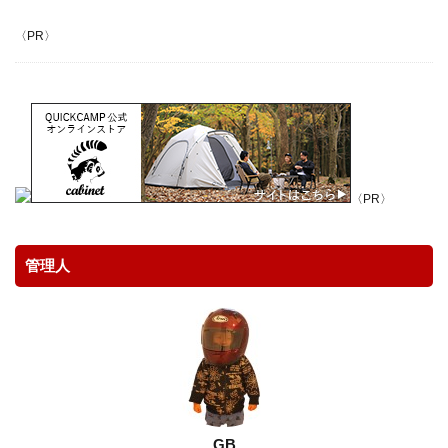
アウトドア
アウトドア料理
アウトドア用品
〈PR〉
アクションカム
アクションカメラ
アクセサリー
アスレチック
アパレル
アマゴ
イタリア
イタリアン
イワナ
ウェーディングシューズ
ウッドレースDX
ウナギ
エポキシコーティング
エミューのコロッケ
エレアコ
オスモ
オリエンテーリング
オリジナルマルチツール
〈PR〉
オーブン
カケス
カサゴ
カスタム
カメラ
カモシカ
ガイドラッピング
管理人
ガイド修理
ガスバーナー
ガレージ
キャッチアンドリリース
キャップ
キャノン
キャンプ
キャンプ飯
ギター
クラフト
クリエーター
クレイジーソルト
クロステーブル
グッズ
グラスロッド
ケガ
ケース
コンデンサーマイク
コンビニ
ゴミ
ゴミゼロ
GB