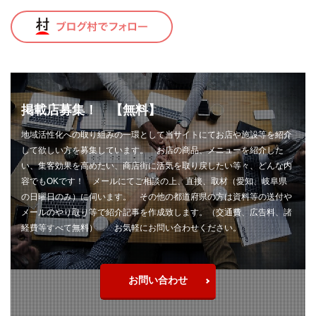
トロコン
ドッグラン
ドライブレコーダー
ドラレコ
ナイフ
ナイフ自作
ナイフ製作
ナイロンライン
ニクロム線
ニベア
ニベア缶
ニホンカモシカ
ネックレスホルダー
ネット編み
ネット編み作業
ノット
ノードレス
掲載店募集！ 【無料】
ハイパー氷点下クーラー
ハサミ
地域活性化への取り組みの一環として当サイトにてお店や施設等を紹介
ハンティングナイフ
ハンディ
ハンドメイド
して欲しい方を募集しています。 お店の商品、メニューを紹介した
バックパック
バファロー肉
バフ掛け
い、集客効果を高めたい、商店街に活気を取り戻したい等々、どんな内
バリカン
バンブー
バンブーフェルール
容でもOKです！ メールにてご相談の上、直接、取材（愛知、岐阜県
の日曜日のみ）に伺います。 その他の都道府県の方は資料等の送付や
バンブーリールシート
バンブーロッド
メールのやり取り等で紹介記事を作成致します。（交通費、広告料、諸
バンブーロッドビルディング
バンブーロッド製作
経費等すべて無料） お気軽にお問い合わせください。
バンライフ
バーベキュー
パスタ
パックロッド
パンツ
パン切りナイフ
ヒグマ
お問い合わせ
ヒグマヘアー
ビアンキ
ピカール
ピザ
ピリ辛
ピーコック
ファミマ