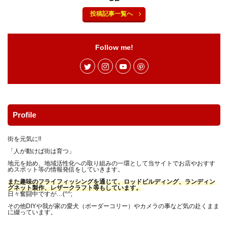
サバイバルナイフ
サンドイッチ専門店
シザーズ
投稿記事一覧へ
シャツ
ショッピング
シルクスレッド
シルバー
シングルバーナー
ジグソー
Follow me!
ジャケット
ジューシー
ジンバル
スイーツ
スクレッピング
スタッグ
スタッググリップ
スタンプ
ストリームライン
ストーブ
ストーンクリーパー
スネークガイド
スパイダーパラシュート
スピゴット
スプライス
Profile
スマホ
スライドテーブル
スープラ
セリア
街を元気に!!
ソルトフィッシング
ソロキャン
タイイング
「人が動けば街は育つ」
タラの芽
ダイソー
ダイソーメスティン
地元を始め、地域活性化への取り組みの一環として当サイトでお店やおすす
めスポット等の情報発信をしていきます。
ダイソーロッド
ダイソー釣り具
ダシ缶
また趣味のフライフィッシングを通じて、ロッドビルディング、ランディン
グネット製作、レザークラフト等もしています。
チェストパック
チキンラーメン
ティペット
日々奮闘中ですが…(^^;
ティムコ
テトラ
テラスゲート土岐
その他DIYや我が家の愛犬（ボーダーコリー）やカメラの事など気の赴くまま
に綴っています。
テールゲートバー
トマト
トランギア