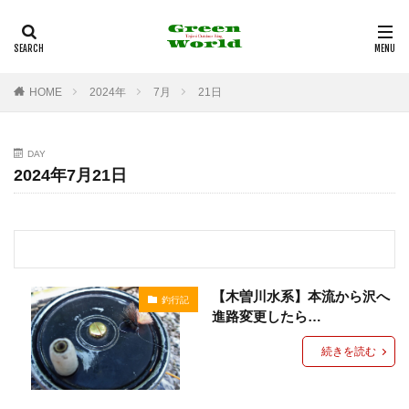
多治見市
フライフィッシング
バンブーロッド
釣行記
観光
カテゴリー
HOME
2024年
7月
21日
DAY
タグ
2024年7月21日
100均
12角形リールシート
2021年
29er
29インチ
35mm F1.8MACRO IS STM
3Dプリンター
4K
4WD
530
6pc
Action3
Airpeak
Bamboo Rod
BBQ
【木曽川水系】本流から沢へ
釣行記
BE-PAL
BeSV
Border Collie
C&R
進路変更したら…
Canon
CAP
CB缶
CHUMS
COMICA
続きを読む
Daiso
DIY
DJI
DT3
EF-EOS R
EF50mm
EOS
EOS RP
F1.8mm