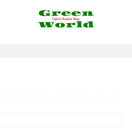
4K
4WD
530
6pc
Action3
Airpeak
Bam
eSV
Border Collie
C&R
Canon
CAP
CB缶
aiso
DIY
DJI
DT3
EF-EOS R
EF50mm
E
LY FISHING
Foxfire
GoPro
GORIX
Grage
Green 
HONDA
JAPAN CUSTOM
Jストリーム
LDL
LED
messtin
MJ-50A
Mobile6
N-VAN
NPO法人Mama's Caf
OLYMPUS
OSMO
Pfluger
Progress
PROXXSON
river sweeper
RP
RYOBI
SALE
SCORON
SCイ
peedⅡ
Stag
STONE CREEPER
Takamine
TG-4
ャツ
USBポート増設
VARIVAS
VM20
X4
YouTub
おでん
お千代保稲荷
お土産
ぎふ清流里山公園
だんご
アイナメ
アウトドア
アウトドア料理
アウトドア用品
ラ
アクセサリー
アスレチック
アパレル
アマゴ
イワナ
ウェーディングシューズ
ウッドレースDX
ウナギ