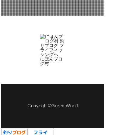
ミアムアウトレット
多治見
宿泊
小屋
県
岩魚
手料理
拓
旋盤
にほんブロ
グ村
盤
木曽
楽市楽座
渓流
温泉卵
焼き小籠包
用
犬用玩具
Copyright©Green World
真竹
方法
穴釣り