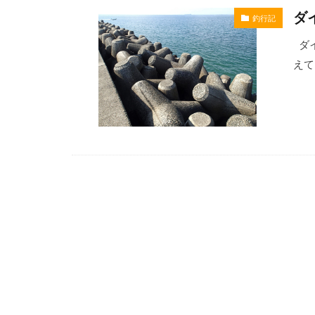
ダ
釣行記
エポキシコーテ
オリジナルマル
ダイ
えて
ガイドラッピン
キャップ
クレイジーソル
コンデンサーマ
シザーズ
ジグソー
スタッググリッ
スネークガイド
スライドテーブ
タラの芽
チェストパック
テールゲートバ