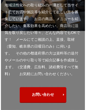
地域活性化への取り組みの一環として当サイ
ミラーレス
トにてお店や施設等を紹介して欲しい方を募
集しています。 お店の商品、メニューを紹
メタリック
介したい、集客効果を高めたい、商店街に活
ヤマトイワナ
気を取り戻したい等々、どんな内容でもOKで
ング
す！ メールにてご相談の上、直接、取材
（愛知、岐阜県の日曜日のみ）に伺いま
ゲート
す。 その他の都道府県の方は資料等の送付
ング
やメールのやり取り等で紹介記事を作成致し
ルシート
ます。（交通費、広告料、諸経費等すべて無
フト
レシピ
料） お気軽にお問い合わせください。
ィング
中津川
伸縮リード
お問い合わせ
助手席
単焦点レンズ