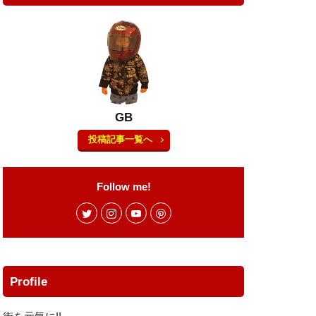
テーリング
ラ
カモシカ
リリース
クリエーター
ース
GB
サンドイッチ専門店
投稿記事一覧へ
ルバーナー
ング
スタッグ
Follow me!
ーパー
ホ
タイイング
具
ダシ缶
Profile
ラスゲート土岐
イブレコーダー