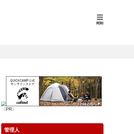
boo Rod
BBQ
CHUMS
OS
EOS RP
World
LOGOS
e
OD缶
PSA1
ージーハンドカバー
TMC
trangia
e
あずきバー
なまず料理
〈PR〉
アクションカム
イタリア
管理人