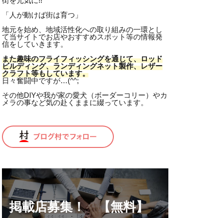
街を元気に!!
ム線
「人が動けば街は育つ」
ニベア
地元を始め、地域活性化への取り組みの一環とし
作業
ノット
て当サイトでお店やおすすめスポット等の情報発
信をしていきます。
ディ
また趣味のフライフィッシングを通じて、ロッド
ンブー
ビルディング、ランディングネット製作、レザー
クラフト等もしています。
ビルディング
日々奮闘中ですが…(^^;
パンツ
その他DIYや我が家の愛犬（ボーダーコリー）やカ
メラの事など気の赴くままに綴っています。
ピリ辛
フライケース
フライフィッシング
イミング
フロータント
シー
ペット
掲載店募集！ 【無料】