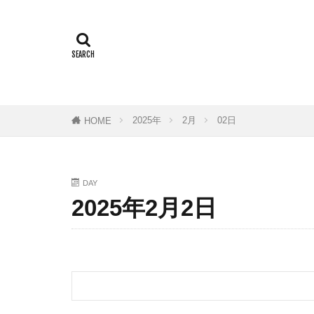
3Dプリンター
BE-PAL
B
COMICA
D
F1.8mm
F
HIGUMA DUB
2025年
2月
02日
HOME
MARUTO
Olympian
QRコード
DAY
2025年2月2日
Sincerite
S
Tying
Tシ
おすすめ
アイテム
アクションカメ
イタリアン