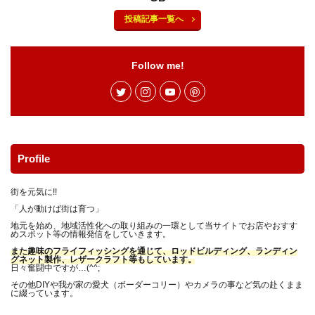
サバイバルナイフ
サンドイッチ専門店
シザーズ
投稿記事一覧へ
シャツ
ショッピング
シルクスレッド
シルバー
シングルバーナー
ジグソー
Follow me!
ジャケット
ジューシー
ジンバル
スイーツ
スクレッピング
スタッグ
スタッググリップ
スタンプ
ストリームライン
ストーブ
ストーンクリーパー
スネークガイド
スパイダーパラシュート
スピゴット
スプライス
Profile
スマホ
スライドテーブル
スープラ
セリア
街を元気に!!
ソルトフィッシング
ソロキャン
タイイング
「人が動けば街は育つ」
タラの芽
ダイソー
ダイソーメスティン
地元を始め、地域活性化への取り組みの一環として当サイトでお店やおすす
めスポット等の情報発信をしていきます。
ダイソーロッド
ダイソー釣り具
ダシ缶
また趣味のフライフィッシングを通じて、ロッドビルディング、ランディン
グネット製作、レザークラフト等もしています。
チェストパック
チキンラーメン
ティペット
日々奮闘中ですが…(^^;
ティムコ
テトラ
テラスゲート土岐
その他DIYや我が家の愛犬（ボーダーコリー）やカメラの事など気の赴くまま
に綴っています。
テールゲートバー
トマト
トランギア