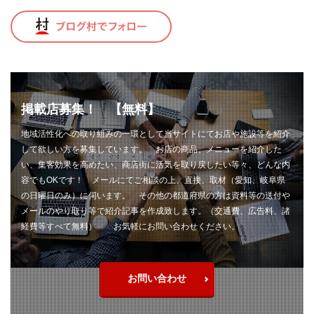
トロコン
ドッグラン
ドライブレコーダー
ドラレコ
ナイフ
ナイフ自作
ナイフ製作
ナイロンライン
ニクロム線
ニベア
ニベア缶
ニホンカモシカ
ネックレスホルダー
ネット編み
ネット編み作業
ノット
ノードレス
掲載店募集！ 【無料】
ハイパー氷点下クーラー
ハサミ
地域活性化への取り組みの一環として当サイトにてお店や施設等を紹介
ハンティングナイフ
ハンディ
ハンドメイド
して欲しい方を募集しています。 お店の商品、メニューを紹介した
バックパック
バファロー肉
バフ掛け
い、集客効果を高めたい、商店街に活気を取り戻したい等々、どんな内
バリカン
バンブー
バンブーフェルール
容でもOKです！ メールにてご相談の上、直接、取材（愛知、岐阜県
の日曜日のみ）に伺います。 その他の都道府県の方は資料等の送付や
バンブーリールシート
バンブーロッド
メールのやり取り等で紹介記事を作成致します。（交通費、広告料、諸
バンブーロッドビルディング
バンブーロッド製作
経費等すべて無料） お気軽にお問い合わせください。
バンライフ
バーベキュー
パスタ
パックロッド
パンツ
パン切りナイフ
ヒグマ
お問い合わせ
ヒグマヘアー
ビアンキ
ピカール
ピザ
ピリ辛
ピーコック
ファミマ