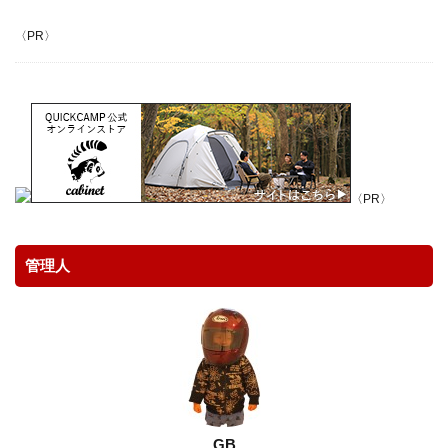
アウトドア
アウトドア料理
アウトドア用品
〈PR〉
アクションカム
アクションカメラ
アクセサリー
アスレチック
アパレル
アマゴ
イタリア
イタリアン
イワナ
ウェーディングシューズ
ウッドレースDX
ウナギ
エポキシコーティング
エミューのコロッケ
エレアコ
オスモ
オリエンテーリング
オリジナルマルチツール
〈PR〉
オーブン
カケス
カサゴ
カスタム
カメラ
カモシカ
ガイドラッピング
管理人
ガイド修理
ガスバーナー
ガレージ
キャッチアンドリリース
キャップ
キャノン
キャンプ
キャンプ飯
ギター
クラフト
クリエーター
クレイジーソルト
クロステーブル
グッズ
グラスロッド
ケガ
ケース
コンデンサーマイク
コンビニ
ゴミ
ゴミゼロ
GB