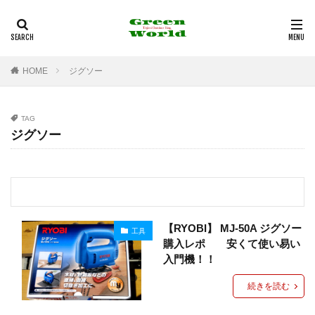
多治見市
フライフィッシング
バンブーロッド
釣行記
観光
カテゴリー
HOME
ジグソー
TAG
タグ
ジグソー
100均
12角形リールシート
2021年
29er
29インチ
35mm F1.8MACRO IS STM
3Dプリンター
4K
4WD
530
6pc
Action3
Airpeak
Bamboo Rod
BBQ
【RYOBI】 MJ-50A ジグソー
工具
BE-PAL
BeSV
Border Collie
C&R
購入レポ 安くて使い易い
Canon
CAP
CB缶
CHUMS
COMICA
入門機！！
Daiso
DIY
DJI
DT3
EF-EOS R
続きを読む
EF50mm
EOS
EOS RP
F1.8mm