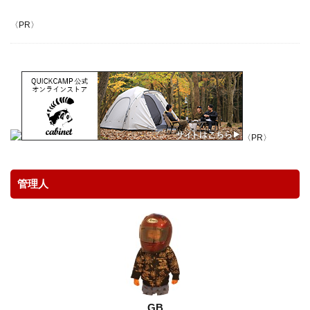
アウトドア
アウトドア料理
アウトドア用品
〈PR〉
アクションカム
アクションカメラ
アクセサリー
アスレチック
アパレル
アマゴ
イタリア
イタリアン
イワナ
ウェーディングシューズ
ウッドレースDX
ウナギ
エポキシコーティング
エミューのコロッケ
エレアコ
オスモ
オリエンテーリング
オリジナルマルチツール
〈PR〉
オーブン
カケス
カサゴ
カスタム
カメラ
カモシカ
ガイドラッピング
管理人
ガイド修理
ガスバーナー
ガレージ
キャッチアンドリリース
キャップ
キャノン
キャンプ
キャンプ飯
ギター
クラフト
クリエーター
クレイジーソルト
クロステーブル
グッズ
グラスロッド
ケガ
ケース
コンデンサーマイク
コンビニ
ゴミ
ゴミゼロ
GB