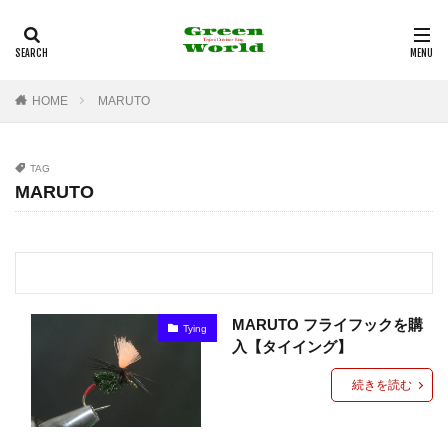
多治見市
フライフィッシング
バンブーロッド
釣行記
観光
カテゴリー
HOME
MARUTO
TAG
タグ
MARUTO
100均
12角形リールシート
2021年
29er
29インチ
35mm F1.8MACRO IS STM
3Dプリンター
4K
4WD
530
6pc
Action3
Airpeak
Bamboo Rod
BBQ
MARUTO フライフックを購
Tying
BE-PAL
BeSV
Border Collie
C&R
入【タイイング】
Canon
CAP
CB缶
CHUMS
COMICA
続きを読む
Daiso
DIY
DJI
DT3
EF-EOS R
EF50mm
EOS
EOS RP
F1.8mm