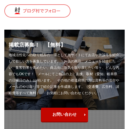
トロコン
ドッグラン
ドライブレコーダー
ドラレコ
ナイフ
ナイフ自作
ナイフ製作
ナイロンライン
ニクロム線
ニベア
ニベア缶
ニホンカモシカ
ネックレスホルダー
ネット編み
ネット編み作業
ノット
ノードレス
掲載店募集！ 【無料】
ハイパー氷点下クーラー
ハサミ
地域活性化への取り組みの一環として当サイトにてお店や施設等を紹介
ハンティングナイフ
ハンディ
ハンドメイド
して欲しい方を募集しています。 お店の商品、メニューを紹介した
バックパック
バファロー肉
バフ掛け
い、集客効果を高めたい、商店街に活気を取り戻したい等々、どんな内
バリカン
バンブー
バンブーフェルール
容でもOKです！ メールにてご相談の上、直接、取材（愛知、岐阜県
の日曜日のみ）に伺います。 その他の都道府県の方は資料等の送付や
バンブーリールシート
バンブーロッド
メールのやり取り等で紹介記事を作成致します。（交通費、広告料、諸
バンブーロッドビルディング
バンブーロッド製作
経費等すべて無料） お気軽にお問い合わせください。
バンライフ
バーベキュー
パスタ
パックロッド
パンツ
パン切りナイフ
ヒグマ
お問い合わせ
ヒグマヘアー
ビアンキ
ピカール
ピザ
ピリ辛
ピーコック
ファミマ