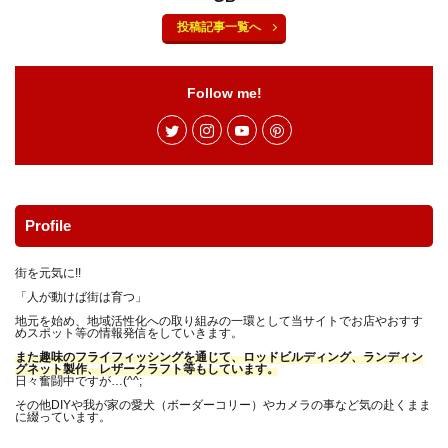
サバイバルナイフ
サンドイッチ専門店
シザーズ
投稿記事一覧へ
シャツ
ショッピング
シルクスレッド
シルバー
シングルバーナー
ジグソー
Follow me!
ジャケット
ジューシー
ジンバル
スイーツ
スクレッピング
スタッグ
スタッググリップ
スタンプ
ストリームライン
ストーブ
ストーンクリーパー
スネークガイド
スパイダーパラシュート
スピゴット
スプライス
Profile
スマホ
スライドテーブル
スープラ
セリア
街を元気に!!
ソルトフィッシング
ソロキャン
タイイング
「人が動けば街は育つ」
タラの芽
ダイソー
ダイソーメスティン
地元を始め、地域活性化への取り組みの一環として当サイトでお店やおすす
めスポット等の情報発信をしていきます。
ダイソーロッド
ダイソー釣り具
ダシ缶
また趣味のフライフィッシングを通じて、ロッドビルディング、ランディン
グネット製作、レザークラフト等もしています。
チェストパック
チキンラーメン
ティペット
日々奮闘中ですが…(^^;
ティムコ
テトラ
テラスゲート土岐
その他DIYや我が家の愛犬（ボーダーコリー）やカメラの事など気の赴くまま
に綴っています。
テールゲートバー
トマト
トランギア