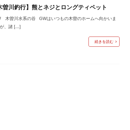
木曽川釣行】熊とネジとロングティペット
ィング
エミューのコロッケ
エレアコ
オスモ
オリエン
チツール
オーブン
カケス
カサゴ
カスタム
カメ
 木曽川水系の谷 GWはいつもの木曽のホームへ向かいま
が、諸 […]
グ
ガイド修理
ガスバーナー
ガレージ
キャッチアンド
キャノン
キャンプ
キャンプ飯
ギター
クラフト
続きを読む
ト
クロステーブル
グッズ
グラスロッド
ケガ
ケ
イク
コンビニ
ゴミ
ゴミゼロ
サバイバルナイフ
シャツ
ショッピング
シルクスレッド
シルバー
シング
ジャケット
ジューシー
ジンバル
スイーツ
スクレッピ
プ
スタンプ
ストリームライン
ストーブ
ストーンクリ
スパイダーパラシュート
スピゴット
スプライス
スマ
ル
スープラ
セリア
ソルトフィッシング
ソロキャン
ダイソー
ダイソーメスティン
ダイソーロッド
ダイソー釣り
チキンラーメン
ティペット
ティムコ
テトラ
テ
ー
トマト
トランギア
トロコン
ドッグラン
ドラ