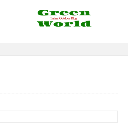
4K
4WD
530
6pc
Action3
Airpeak
Bam
eSV
Border Collie
C&R
Canon
CAP
CB缶
aiso
DIY
DJI
DT3
EF-EOS R
EF50mm
E
LY FISHING
Foxfire
GoPro
GORIX
Grage
Green 
HONDA
JAPAN CUSTOM
Jストリーム
LDL
LED
messtin
MJ-50A
Mobile6
N-VAN
NPO法人Mama's Caf
OLYMPUS
OSMO
Pfluger
Progress
PROXXSON
river sweeper
RP
RYOBI
SALE
SCORON
SCイ
peedⅡ
Stag
STONE CREEPER
Takamine
TG-4
ャツ
USBポート増設
VARIVAS
VM20
X4
YouTub
おでん
お千代保稲荷
お土産
ぎふ清流里山公園
だんご
アイナメ
アウトドア
アウトドア料理
アウトドア用品
ラ
アクセサリー
アスレチック
アパレル
アマゴ
イワナ
ウェーディングシューズ
ウッドレースDX
ウナギ