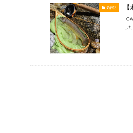
【
釣行記
エポキシコーテ
オリジナルマル
GW
した
ガイドラッピン
キャップ
クレイジーソル
コンデンサーマ
シザーズ
ジグソー
スタッググリッ
スネークガイド
スライドテーブ
タラの芽
チェストパック
テールゲートバ