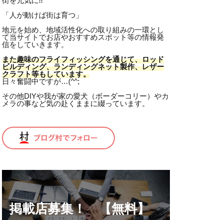
街を元気に!!
ム線
「人が動けば街は育つ」
ニベア
地元を始め、地域活性化への取り組みの一環とし
作業
ノット
て当サイトでお店やおすすめスポット等の情報発
信をしていきます。
ディ
また趣味のフライフィッシングを通じて、ロッド
ンブー
ビルディング、ランディングネット製作、レザー
クラフト等もしています。
ビルディング
日々奮闘中ですが…(^^;
パンツ
その他DIYや我が家の愛犬（ボーダーコリー）やカ
メラの事など気の赴くままに綴っています。
ピリ辛
フライケース
フライフィッシング
イミング
フロータント
シー
ペット
掲載店募集！ 【無料】