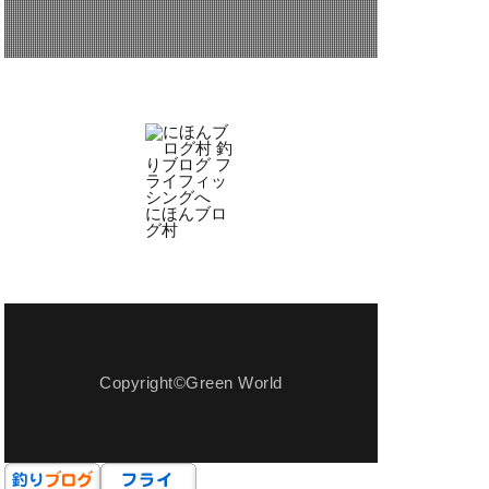
ミアムアウトレット
多治見
宿泊
小屋
県
岩魚
手料理
拓
旋盤
にほんブロ
グ村
盤
木曽
楽市楽座
渓流
温泉卵
焼き小籠包
用
犬用玩具
Copyright©Green World
真竹
方法
穴釣り