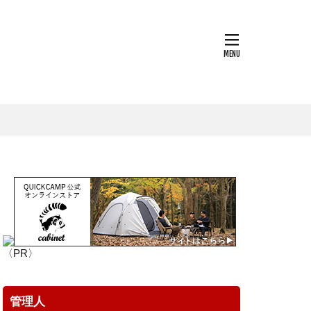
boo Rod
BBQ
CHUMS
OS
EOS RP
World
LOGOS
e
OD缶
PSA1
ージーハンドカバー
TMC
trangia
e
あずきバー
なまず料理
〈PR〉
アクションカム
イタリア
管理人