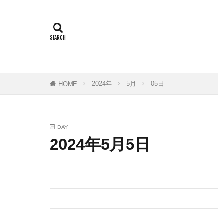
3Dプリンター
BE-PAL
B
COMICA
D
F1.8mm
F
HIGUMA DUB
2024年
5月
05日
HOME
MARUTO
Olympian
QRコード
DAY
2024年5月5日
Sincerite
S
Tying
Tシ
おすすめ
アイテム
アクションカメ
イタリアン