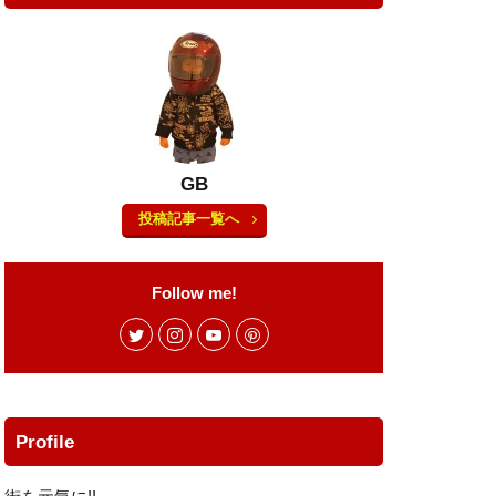
テーリング
ラ
カモシカ
リリース
クリエーター
ース
GB
サンドイッチ専門店
投稿記事一覧へ
ルバーナー
ング
スタッグ
Follow me!
ーパー
ホ
タイイング
具
ダシ缶
Profile
ラスゲート土岐
イブレコーダー