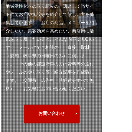
地域活性化への取り組みの一環として当サイ
ミラーレス
トにてお店や施設等を紹介して欲しい方を募
集しています。 お店の商品、メニューを紹
メタリック
介したい、集客効果を高めたい、商店街に活
ヤマトイワナ
気を取り戻したい等々、どんな内容でもOKで
ング
す！ メールにてご相談の上、直接、取材
（愛知、岐阜県の日曜日のみ）に伺いま
ゲート
す。 その他の都道府県の方は資料等の送付
ング
やメールのやり取り等で紹介記事を作成致し
ルシート
ます。（交通費、広告料、諸経費等すべて無
フト
レシピ
料） お気軽にお問い合わせください。
ィング
中津川
伸縮リード
お問い合わせ
助手席
単焦点レンズ