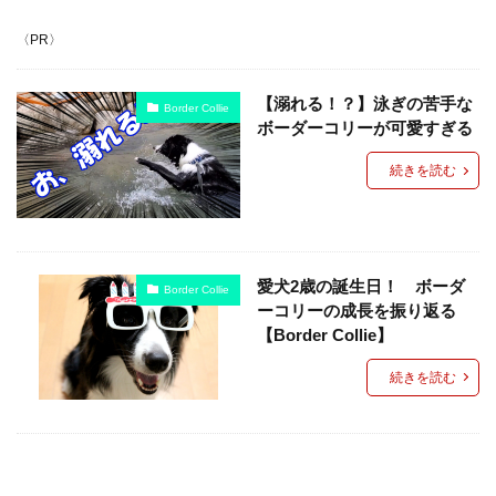
アウトドア
アウトドア料理
アウトドア用品
〈PR〉
アクションカム
アクションカメラ
アクセサリー
アスレチック
アパレル
アマゴ
イタリア
【溺れる！？】泳ぎの苦手な
イタリアン
イワナ
ウェーディングシューズ
Border Collie
ボーダーコリーが可愛すぎる
ウッドレースDX
ウナギ
エポキシコーティング
続きを読む
エミューのコロッケ
エレアコ
オスモ
オリエンテーリング
オリジナルマルチツール
オーブン
カケス
カサゴ
カスタム
カメラ
カモシカ
ガイドラッピング
愛犬2歳の誕生日！ ボーダ
Border Collie
ガイド修理
ガスバーナー
ガレージ
ーコリーの成長を振り返る
【Border Collie】
キャッチアンドリリース
キャップ
キャノン
キャンプ
キャンプ飯
ギター
クラフト
続きを読む
クリエーター
クレイジーソルト
クロステーブル
グッズ
グラスロッド
ケガ
ケース
コンデンサーマイク
コンビニ
ゴミ
ゴミゼロ