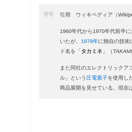
ドラレコ
引用 ウィキペディア（Wikipe
ニベア缶
ノードレス
1960年代から1970年代前
ハンドメイド
いたが、
1979年
に独自の技術
バンブーフェル
ド名を「
タカミネ
」（
TAKAM
バンブーロッド
パン切りナイフ
また同社のエレクトリックア
ピーコック
ル」という
圧電素子
を使用し
フライス
商品展開を見せている。現在
フライフック
フルサイズ
ブルージェイ
プレゼント企画
ホンダ
ホ