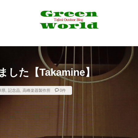
4K
4WD
530
6pc
Action3
Airpeak
Bam
eSV
Border Collie
C&R
Canon
CAP
CB缶
aiso
DIY
DJI
DT3
EF-EOS R
EF50mm
E
LY FISHING
Foxfire
GoPro
GORIX
Grage
Green 
HONDA
JAPAN CUSTOM
Jストリーム
LDL
LED
messtin
MJ-50A
Mobile6
N-VAN
NPO法人Mama's Caf
OLYMPUS
OSMO
Pfluger
Progress
PROXXSON
した【Takamine】
river sweeper
RP
RYOBI
SALE
SCORON
SCイ
peedⅡ
Stag
STONE CREEPER
Takamine
TG-4
阜県
,
記念品
,
高峰楽器製作所
0件
ャツ
USBポート増設
VARIVAS
VM20
X4
YouTub
おでん
お千代保稲荷
お土産
ぎふ清流里山公園
だんご
アイナメ
アウトドア
アウトドア料理
アウトドア用品
ラ
アクセサリー
アスレチック
アパレル
アマゴ
イワナ
ウェーディングシューズ
ウッドレースDX
ウナギ