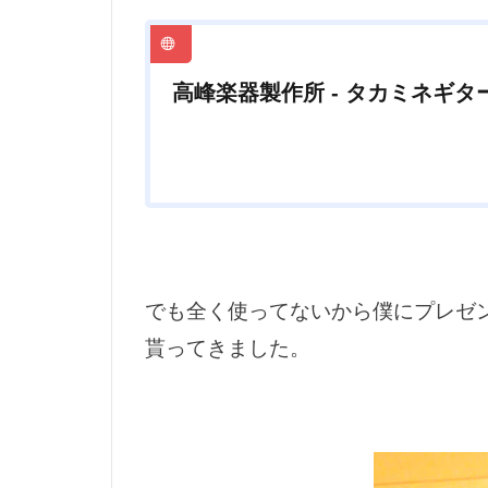
印籠継
印
土岐市
土
高峰楽器製作所 - タカミネギタ
多治見市
尺イワナ
川遊び
工
手編みネット
明けましておめ
木曽川
木
でも全く使ってないから僕にプレゼ
毛バリ
毛
貰ってきました。
源流
溺れ
焼き鳥
熊
獣毛
甘酒
真竹ソリッド
空心菜
突