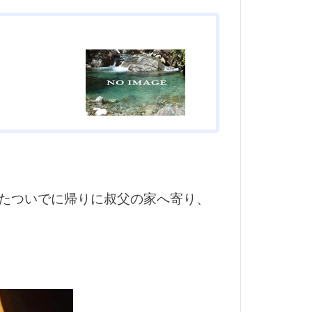
ミアムアウトレット
多治見
宿泊
小屋
県
岩魚
手料理
拓
旋盤
盤
木曽
楽市楽座
たついでに帰りに叔父の家へ寄り、
渓流
温泉卵
焼き小籠包
用
犬用玩具
真竹
方法
穴釣り