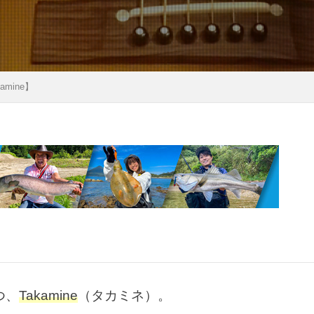
ィング
エミューのコロッケ
エレアコ
オスモ
オリエン
チツール
オーブン
カケス
カサゴ
カスタム
カメ
グ
ガイド修理
ガスバーナー
ガレージ
キャッチアンド
amine】
キャノン
キャンプ
キャンプ飯
ギター
クラフト
ト
クロステーブル
グッズ
グラスロッド
ケガ
ケ
イク
コンビニ
ゴミ
ゴミゼロ
サバイバルナイフ
シャツ
ショッピング
シルクスレッド
シルバー
シング
ジャケット
ジューシー
ジンバル
スイーツ
スクレッピ
プ
スタンプ
ストリームライン
ストーブ
ストーンクリ
スパイダーパラシュート
スピゴット
スプライス
スマ
ル
スープラ
セリア
ソルトフィッシング
ソロキャン
ダイソー
ダイソーメスティン
ダイソーロッド
ダイソー釣り
チキンラーメン
ティペット
ティムコ
テトラ
テ
つ、
Takamine
（タカミネ）。
ー
トマト
トランギア
トロコン
ドッグラン
ドラ