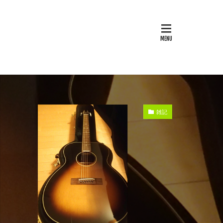
boo Rod
BBQ
CHUMS
OS
EOS RP
World
LOGOS
e
OD缶
PSA1
雑記
ージーハンドカバー
TMC
trangia
e
あずきバー
なまず料理
アクションカム
イタリア