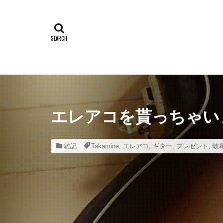
3Dプリンター
BE-PAL
B
COMICA
D
F1.8mm
F
HIGUMA DUB
MARUTO
Olympian
エレアコを貰っちゃいま
QRコード
Sincerite
S
雑記
Takamine
,
エレアコ
,
ギター
,
プレゼント
,
岐
Tying
Tシ
おすすめ
アイテム
アクションカメ
イタリアン