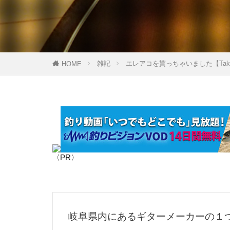
エポキシコーテ
オリジナルマル
ガイドラッピン
雑記
エレアコを貰っちゃいました【Tak
HOME
キャップ
クレイジーソル
コンデンサーマ
シザーズ
ジグソー
スタッググリッ
〈PR〉
スネークガイド
スライドテーブ
タラの芽
チェストパック
岐阜県内にあるギターメーカーの１
テールゲートバ