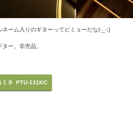
ーム入りのギターってビミョーだな(-_-;)
ギター。非売品。
ミネ PTU-131KC