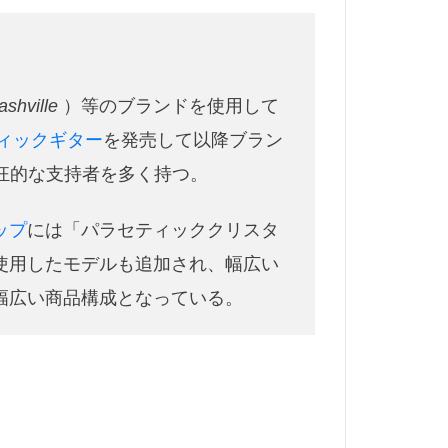
ム線
ニベア
作業
ノット
ディ
ashville
）等のブランドを使用して
ンブー
ィックギター
を発売して以降ブラン
ビルディング
狂的な支持者を多く持つ。
パンツ
ピリ辛
ップ
には「パラセティッククリスタ
フライケース
使用したモデルも追加され、幅広い
フライフィッシング
幅広い商品構成となっている。
イミング
フロータント
シー
ペット