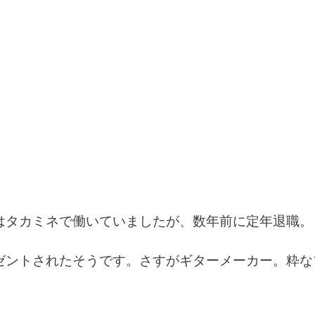
ウンドベンチ
マウントアダプター
マクロ
マーケット
ラ
ミラーレス一眼
ミラー型ドライブレコーダー
メスティン
K
メスティンレシピ
メスティン料理
メスティン自動レシピ
メバル
モチモチ
モノマスター
モバイル6
モンキー
ラインクリッパー
ラインシステム
ラクダの肉
ラッピ
ランディングネット
ラージメスティン
リアカメラ
リア
プナー
リアシート
リアドア
リアドア開閉
リクライニ
リバースイーパー
リペア
リーダー
リール
リー
アーフィッシング
レイズドピラー
レインコート
レザークラ
はタカミネで働いていましたが、数年前に定年退職。
レンズフード
ログハウス
ロゴ
ロゴス
ロッドビルデ
ワニ肉
一眼
一眼カメラ
一眼レフ
世界の肉グルメ
ゼントされたそうです。さすがギターメーカー。粋な
換性
五徳
京セラ
今日の一品
仕上げ削り
付録
修理
備前貢
入門機
切り抜き
刺身コンニャク
撮影
半袖シャツ
卓上糸鋸盤
南アルプス
単焦点