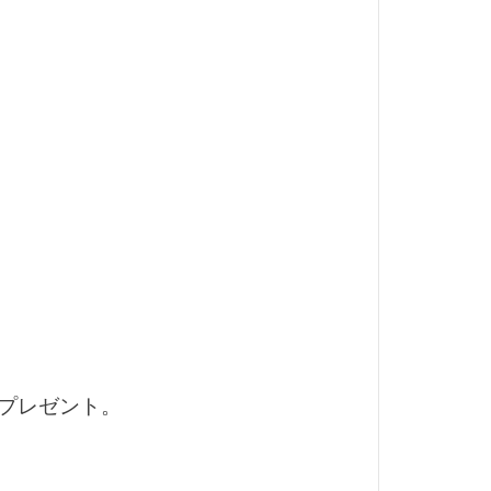
ミラーレス
メタリック
ヤマトイワナ
ング
ゲート
ング
ルシート
フト
レシピ
ィング
中津川
プレゼント。
伸縮リード
助手席
単焦点レンズ