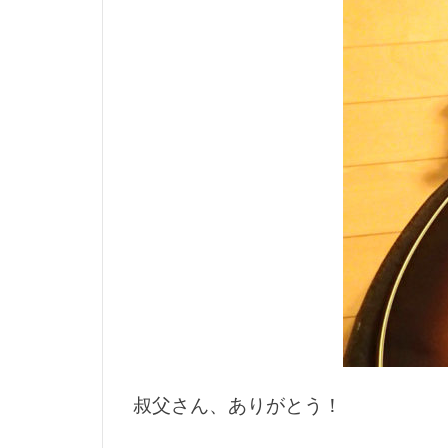
糸くずワインダ
自動メスティン
荒削り
蕎
買い物
賤
通気性
遊
釣り具自作
銘木
録音
電動自転車
鹿角アクセサリ
ｶﾞﾝマイク
叔父さん、ありがとう！