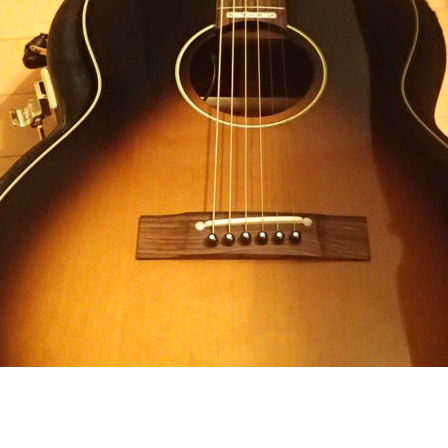
ー
絶品
美味しい
美濃加茂市
聴力低下
肉汁
料理
自家製トマト
自転車積載
芋粉製
花形レンズフー
麦
衝撃的な光景
観光
記念品
誕生日
調理
母
超単一指向性
趣味の部屋
車
車中泊
軽VAN
ぶ
道の駅
郡上
配線通し
野外民族博物館
釣り
釣り糸
釣り糸同士の結び方
釣具
釣行
釣行記
長野
長野県
防水
雑音
電動アシスト
電動
青缶
革
風防
食べ歩き
高峰楽器製作所
鹿角
ー
鹿角グリップ
＋STYLE FUN
２歳
８ｍ
ｶｳﾝﾀｰ
ｽﾋﾟｺﾞｯﾄ
ﾀﾞｲｿー
ﾌﾗｲﾌｨｯｼﾝｸﾞ
検索