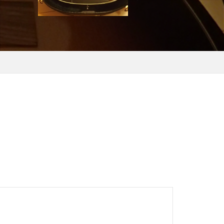
テーリング
ラ
カモシカ
リリース
クリエーター
ース
サンドイッチ専門店
ルバーナー
ング
スタッグ
ーパー
ホ
タイイング
具
ダシ缶
ラスゲート土岐
イブレコーダー