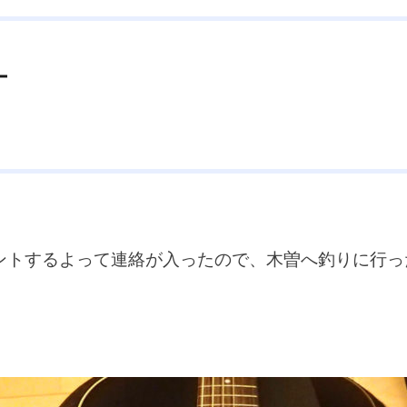
籠芯
収納棚
台風19号
回収器
固形燃料
土岐プレ
手煮
地球村
塗料
塗料カップ
塗装
塗装はがし
ー
大人の秘密基地
大型台風
天体観測
完治
家庭菜園
尺越え
山と溪谷社
山岳渓流
山菜採り
岐阜
岐阜
作
工房
帽子
幅広
快適
愛知県
手振れ補正
折りたたみテーブル
撮影ブース
散歩
料理
新規開
でとうございます
映え
曲げ直し
服
木工
木工旋
曽川水系
木曾川水系
染色
根魚
業務用スーパー
ントするよって連絡が入ったので、木曽へ釣りに行っ
針
毛鉤
水煎包
治療
洗車
海津市
海釣り
る
漆黒
激ウマ
火入れ
炭火もも焼き器
焼き入れ
熊おどし
熊よけスプレｰ
特典
犬
犬山市
犬
甘酒もち
生芋製
男の手料理
発症
直接配線
石徹白
石窯パリジャンサンド
神社
秘密基地
積載
発性難聴
竹
竹層
竹積層
竹竿
簡単
粗削り