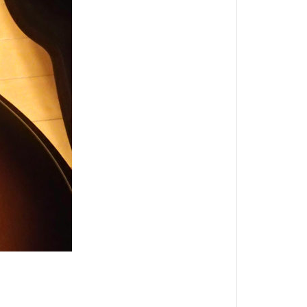
自作
ド
草刈り機
謹賀新年
販売
軽バン
釣りゴミ
鉋
鉛筆
ポリッシャー
ｱｿｰﾙﾄ