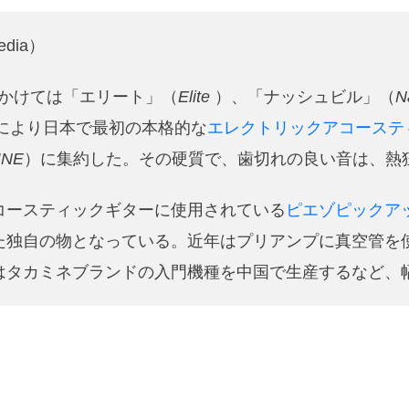
ナイフ
ナイフ自作
ナイフ製作
ナイロンライン
ニクロ
dia）
ニホンカモシカ
ネックレスホルダー
ネット編み
ネット編み
ハイパー氷点下クーラー
ハサミ
ハンティングナイフ
ハン
半にかけては「エリート」（
Elite
）、「ナッシュビル」（
N
バックパック
バファロー肉
バフ掛け
バリカン
バ
により日本で最初の本格的な
エレクトリックアコーステ
ール
バンブーリールシート
バンブーロッド
バンブーロッド
INE
）に集約した。その硬質で、歯切れの良い音は、熱
製作
バンライフ
バーベキュー
パスタ
パックロッド
ヒグマ
ヒグマヘアー
ビアンキ
ピカール
ピザ
コースティックギターに使用されている
ピエゾピックア
ファミマ
フィッシングノット
フェルールワックス
フライ
た独自の物となっている。近年はプリアンプに真空管を
フライタイイング
フライフィシング
フライフィッシィング
はタカミネブランドの入門機種を中国で生産するなど、
フライボックス
フライライン
フライリール
フリークラ
フルサイズ一眼
フルサイズ機
フルーガー
フルーツリング
ブレッドナイフ
ブログ名
プッシュスイッチ
プレゼント
プレーニングフォーム
プロクソン
プログレス60
ヘル
ームリバー
ボルダリング
ボーダーコリー
マイク