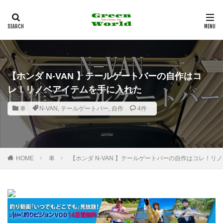
多治見市
フライフィッシング
バンブーロッド
釣行記
観光
カテゴリー
【ホンダ N-VAN 】テールゲートバーの自作はコ
レ！リノベアイテムを手に入れた
タグ
100均
12角形リールシート
2021年
29er
車
N-VAN
,
テールゲートバー
,
自作
4件
29インチ
35mm F1.8MACRO IS STM
3Dプリンター
4K
4WD
530
6pc
Action3
Airpeak
Bamboo Rod
BBQ
HOME
車
【ホンダ N-VAN 】テールゲートバーの自作はコレ！リ
BE-PAL
BeSV
Border Collie
C&R
Canon
CAP
CB缶
CHUMS
COMICA
Daiso
DIY
DJI
DT3
EF-EOS R
EF50mm
EOS
EOS RP
F1.8mm