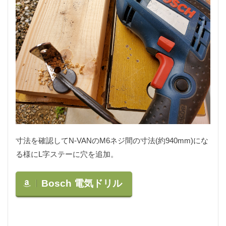
ロッドビルディング
ロングリード
ワニ肉
一眼
一眼カメラ
一眼レフ
世界の肉グルメ
中津川
串カツ
互換性
五徳
京セラ
今日の一品
仕上げ削り
付録
伸縮リード
体験
信州
修理
備前貢
入門機
切り抜き
刺身コンニャク
助手席
動画
動画撮影
半袖シャツ
卓上糸鋸盤
南アルプス
単焦点
単焦点レンズ
印籠継
印籠芯
収納棚
台風19号
回収器
固形燃料
寸法を確認してN-VANのM6ネジ間の寸法(約940mm)にな
土岐プレミアムアウトレット
土岐市
土手煮
る様にL字ステーに穴を追加。
地球村
塗料
塗料カップ
塗装
塗装はがし
多治見
多治見市
大人の秘密基地
Bosch 電気ドリル
大型台風
天体観測
完治
家庭菜園
宿泊
小屋
尺イワナ
尺越え
山と溪谷社
山岳渓流
山菜採り
岐阜
岐阜県
岩魚