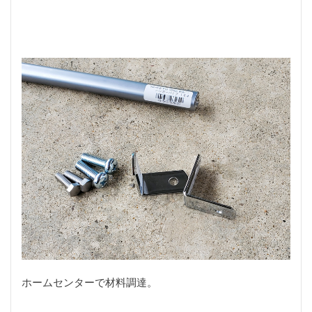
トロコン
ドッグラン
ドライブレコーダー
ドラレコ
ナイフ
ナイフ自作
ナイフ製作
ナイロンライン
ニクロム線
ニベア
ニベア缶
ニホンカモシカ
ネックレスホルダー
ネット編み
ネット編み作業
ノット
ノードレス
ハイパー氷点下クーラー
ハサミ
ハンティングナイフ
ハンディ
ハンドメイド
バックパック
バファロー肉
バフ掛け
バリカン
バンブー
バンブーフェルール
バンブーリールシート
バンブーロッド
バンブーロッドビルディング
バンブーロッド製作
バンライフ
バーベキュー
パスタ
パックロッド
パンツ
パン切りナイフ
ヒグマ
ヒグマヘアー
ビアンキ
ピカール
ピザ
ホームセンターで材料調達。
ピリ辛
ピーコック
ファミマ