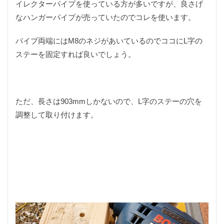
イレクターパイプを使っている方が多いですが、良さげ
ミラー型ドライブレコーダー
メスティン
なハンガーパイプが売っていたのでコレを使います。
メスティンBOOK
メスティンレシピ
メスティン料理
メスティン自動レシピ
メタリック
パイプ両端にはM8のネジがあいているのでココにL字の
メダリスト
メバル
モチモチ
モノマスター
ステーを固定すれば良いでしょう。
モバイル6
モンキー
ヤマトイワナ
ラインカッター
ラインクリッパー
ラインシステム
ラクダの肉
ラッピング
ラフプレーン
ただ、長さは903mmしかないので、L字のステーの穴を
ランディングネット
ラージメスティン
リアカメラ
調整して取り付けます。
リアゲート
リアゲートオープナー
リアシート
リアドア
リアドア開閉
リクライニング
リトルワールド
リバースイーパー
リペア
リーダー
リール
リールシート
ルアー
ルアーフィッシング
レイズドピラー
レインコート
レザークラフト
レシピ
レストラン
レンズフード
ログハウス
ロゴ
ロゴス