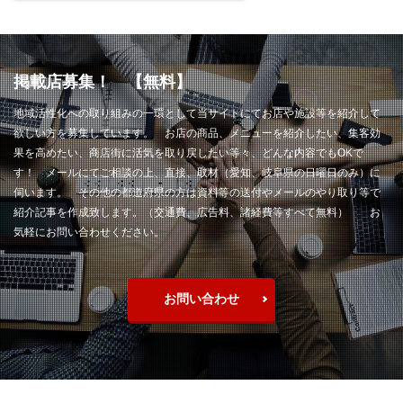
掲載店募集！ 【無料】
地域活性化への取り組みの一環として当サイトにてお店や施設等を紹介して
欲しい方を募集しています。 お店の商品、メニューを紹介したい、集客効
果を高めたい、商店街に活気を取り戻したい等々、どんな内容でもOKで
す！ メールにてご相談の上、直接、取材（愛知、岐阜県の日曜日のみ）に
伺います。 その他の都道府県の方は資料等の送付やメールのやり取り等で
紹介記事を作成致します。（交通費、広告料、諸経費等すべて無料） お
気軽にお問い合わせください。
お問い合わせ