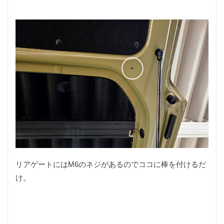
サバイバルナイフ
サンドイッチ専門店
シザーズ
シャツ
ショッピング
シルクスレッド
シルバー
シングルバーナー
ジグソー
ジャケット
ジューシー
ジンバル
スイーツ
スクレッピング
スタッグ
スタッググリップ
スタンプ
ストリームライン
ストーブ
ストーンクリーパー
スネークガイド
スパイダーパラシュート
スピゴット
スプライス
スマホ
スライドテーブル
スープラ
セリア
ソルトフィッシング
ソロキャン
タイイング
タラの芽
ダイソー
ダイソーメスティン
リアゲートにはM6のネジがあるのでココに棒を付けるだ
ダイソーロッド
ダイソー釣り具
ダシ缶
け。
チェストパック
チキンラーメン
ティペット
ティムコ
テトラ
テラスゲート土岐
テールゲートバー
トマト
トランギア