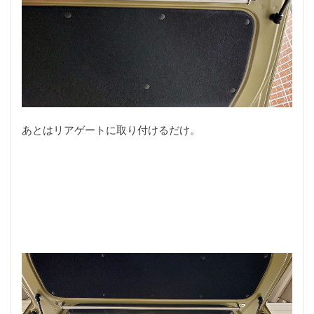
防水
雑音
電動アシスト
電動ポリッシャー
電動自転車
青缶
革
風防
食べ歩き
高峰楽器製作所
鹿角
鹿角アクセサリー
鹿角グリップ
＋STYLE FUN
２歳
８ｍ
ｶｳﾝﾀｰｱｿｰﾙﾄ
ｶﾞﾝマイク
ｽﾋﾟｺﾞｯﾄ
ﾀﾞｲｿー
ﾌﾗｲﾌｨｯｼﾝｸﾞ
あとはリアゲートに取り付けるだけ。
検索