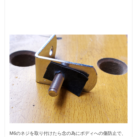
川遊び
工作
工房
帽子
幅広
快適
愛知県
手振れ補正
手料理
手編みネット
折りたたみテーブル
撮影ブース
散歩
料理
新規開拓
旋盤
明けましておめでとうございます
映え
曲げ直し
服
木工
木工旋盤
木曽
木曽川
木曽川水系
木曾川水系
染色
根魚
業務用スーパー
楽市楽座
毛バリ
毛針
毛鉤
水煎包
治療
洗車
海津市
海釣り
渓流
温泉卵
源流
溺れる
漆黒
激ウマ
火入れ
炭火もも焼き器
焼き入れ
焼き小籠包
焼き鳥
熊
熊おどし
熊よけスプレｰ
特典
犬
犬山市
犬用
犬用玩具
獣毛
甘酒
甘酒もち
生芋製
男の手料理
発症
M6のネジを取り付けたら念の為にボディへの傷防止で、
直接配線
真竹
真竹ソリッド
石徹白