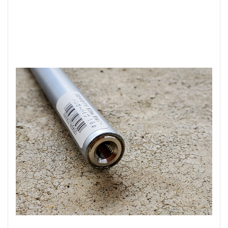
フィッシングノット
フェルールワックス
フライ
フライケース
フライス
フライタイイング
フライフィシング
フライフィッシィング
フライフィッシング
フライフック
フライボックス
フライライン
フライリール
フリークライミング
フルサイズ
フルサイズ一眼
フルサイズ機
フルーガー
フルーツリング
フロータント
ブルージェイ
ブレッドナイフ
ブログ名
プッシュスイッチ
プレゼント
プレゼント企画
プレーニングフォーム
プロクソン
プログレス60
ヘルシー
ペット
ホンダ
ホームリバー
ボルダリング
ボーダーコリー
マイク
マイクロコンパウンドベンチ
マウントアダプター
マクロ
マーケット
ミラーレス
ミラーレスカメラ
ミラーレス一眼