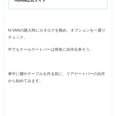
Honda公式サイト
アウトドア
アウトドア料理
アウトドア用品
アクションカム
アクションカメラ
アクセサリー
アスレチック
アパレル
アマゴ
イタリア
イタリアン
イワナ
ウェーディングシューズ
N-VANの購入時にカタログを眺め、オプションを一通り
ウッドレースDX
ウナギ
エポキシコーティング
チェック。
エミューのコロッケ
エレアコ
オスモ
オリエンテーリング
オリジナルマルチツール
中でもテールゲートバーは簡単に自作出来そう。
オーブン
カケス
カサゴ
カスタム
カメラ
カモシカ
ガイドラッピング
ガイド修理
ガスバーナー
ガレージ
車中に棚やテーブルを作る前に、リアゲートバーの自作
キャッチアンドリリース
キャップ
キャノン
から始めてみます。
キャンプ
キャンプ飯
ギター
クラフト
クリエーター
クレイジーソルト
クロステーブル
グッズ
グラスロッド
ケガ
ケース
コンデンサーマイク
コンビニ
ゴミ
ゴミゼロ