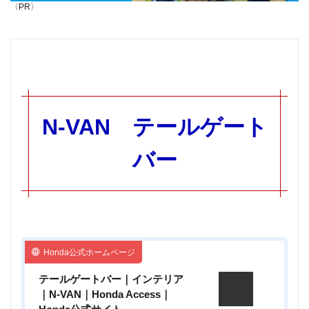
FLY FISHING
Foxfire
GoPro
GORIX
〈PR〉
Grage
Green World
HIGUMA DUB
HONDA
JAPAN CUSTOM
Jストリーム
LDL
LED
LOGOS
MARUTO
messtin
MJ-50A
Mobile6
N-VAN
NPO法人Mama's Cafe
OD缶
Olympian
OLYMPUS
OSMO
Pfluger
N-VAN テールゲート
Progress
PROXXSON
PSA1
QRコード
river sweeper
RP
RYOBI
SALE
バー
SCORON
SCイージーハンドカバー
Sincerite
SpeedⅡ
Stag
STONE CREEPER
Takamine
TG-4
TMC
trangia
Tying
Tシャツ
USBポート増設
VARIVAS
VM20
X4
Honda公式ホームページ
YouTube
あずきバー
おすすめ
おでん
お千代保稲荷
お土産
ぎふ清流里山公園
テールゲートバー｜インテリア
｜N-VAN｜Honda Access｜
だんご
なまず料理
アイテム
アイナメ