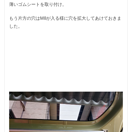
薄いゴムシートを取り付け。
石窯パリジャンサンド
神社
秘密基地
積載方法
穴釣り
空心菜
突発性難聴
竹
もう片方の穴はM8が入る様に穴を拡大してあけておきま
竹層
竹積層
竹竿
簡単
粗削り
した。
糸くずワインダー
絶品
美味しい
美濃加茂市
聴力低下
肉汁
自作
自動メスティン料理
自家製トマト
自転車積載
芋粉製
花形レンズフード
草刈り機
荒削り
蕎麦
衝撃的な光景
観光
記念品
誕生日
調理
謹賀新年
販売
買い物
賤母
超単一指向性
趣味の部屋
車
車中泊
軽VAN
軽バン
通気性
遊ぶ
道の駅
郡上
配線通し
野外民族博物館
釣り
釣りゴミ
釣り具自作
釣り糸
釣り糸同士の結び方
釣具
釣行
釣行記
鉋
鉛筆
銘木
録音
長野
長野県