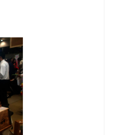
ミアムアウトレット
多治見
宿泊
小屋
県
岩魚
手料理
拓
旋盤
盤
木曽
楽市楽座
渓流
温泉卵
焼き小籠包
用
犬用玩具
真竹
方法
穴釣り