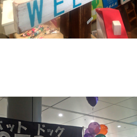
ー
絶品
美味しい
美濃加茂市
聴力低下
肉汁
料理
自家製トマト
自転車積載
芋粉製
花形レンズフー
麦
衝撃的な光景
観光
記念品
誕生日
調理
母
超単一指向性
趣味の部屋
車
車中泊
軽VAN
ぶ
道の駅
郡上
配線通し
野外民族博物館
釣り
釣り糸
釣り糸同士の結び方
釣具
釣行
釣行記
長野
長野県
防水
雑音
電動アシスト
電動
青缶
革
風防
食べ歩き
高峰楽器製作所
鹿角
ー
鹿角グリップ
＋STYLE FUN
２歳
８ｍ
ｶｳﾝﾀｰ
ｽﾋﾟｺﾞｯﾄ
ﾀﾞｲｿー
ﾌﾗｲﾌｨｯｼﾝｸﾞ
検索