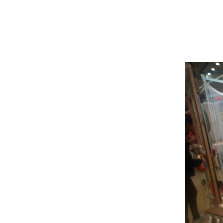
印籠継
印
土岐市
土
多治見市
尺イワナ
川遊び
工
手編みネット
明けましておめ
木曽川
木
毛バリ
毛
源流
溺れ
焼き鳥
熊
獣毛
甘酒
真竹ソリッド
空心菜
突