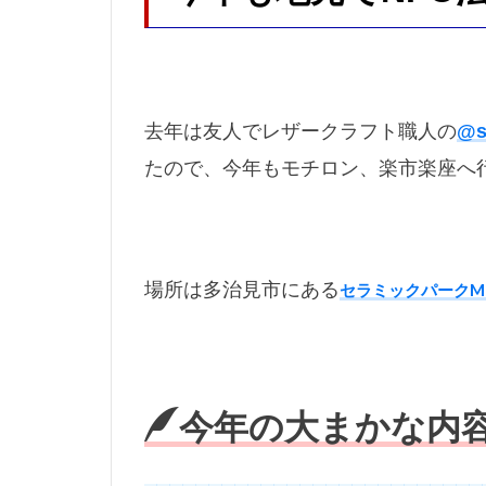
ドラレコ
ニベア缶
ノードレス
去年は友人でレザークラフト職人の
@s
ハンドメイド
たので、今年もモチロン、楽市楽座へ
バンブーフェル
バンブーロッド
パン切りナイフ
ピーコック
場所は多治見市にある
セラミックパークMI
フライス
フライフック
フルサイズ
ブルージェイ
今年の大まかな内
プレゼント企画
ホンダ
ホ