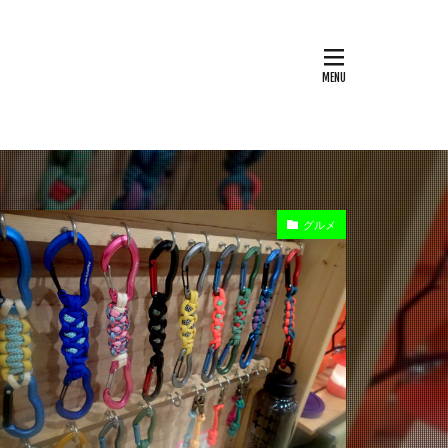
boo Rod
BBQ
CHUMS
OS
EOS RP
World
LOGOS
e
OD缶
PSA1
グルメ
ージーハンドカバー
TMC
trangia
e
あずきバー
なまず料理
アクションカム
イタリア