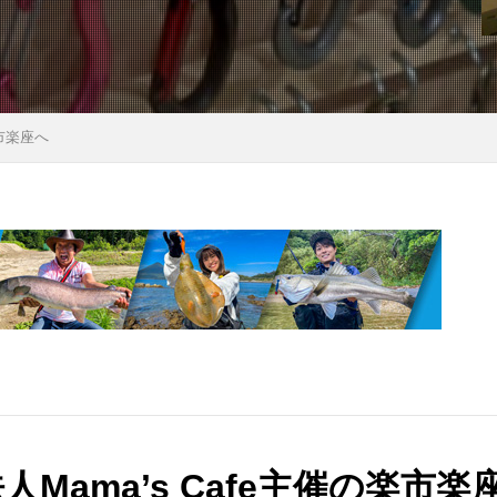
ィング
エミューのコロッケ
エレアコ
オスモ
オリエン
チツール
オーブン
カケス
カサゴ
カスタム
カメ
グ
ガイド修理
ガスバーナー
ガレージ
キャッチアンド
市楽座へ
キャノン
キャンプ
キャンプ飯
ギター
クラフト
ト
クロステーブル
グッズ
グラスロッド
ケガ
ケ
イク
コンビニ
ゴミ
ゴミゼロ
サバイバルナイフ
シャツ
ショッピング
シルクスレッド
シルバー
シング
ジャケット
ジューシー
ジンバル
スイーツ
スクレッピ
プ
スタンプ
ストリームライン
ストーブ
ストーンクリ
スパイダーパラシュート
スピゴット
スプライス
スマ
ル
スープラ
セリア
ソルトフィッシング
ソロキャン
ダイソー
ダイソーメスティン
ダイソーロッド
ダイソー釣り
チキンラーメン
ティペット
ティムコ
テトラ
テ
人Mama’s Cafe主催の楽市
ー
トマト
トランギア
トロコン
ドッグラン
ドラ