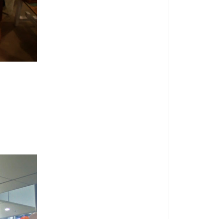
自作
ド
草刈り機
謹賀新年
販売
軽バン
釣りゴミ
鉋
鉛筆
ポリッシャー
ｱｿｰﾙﾄ