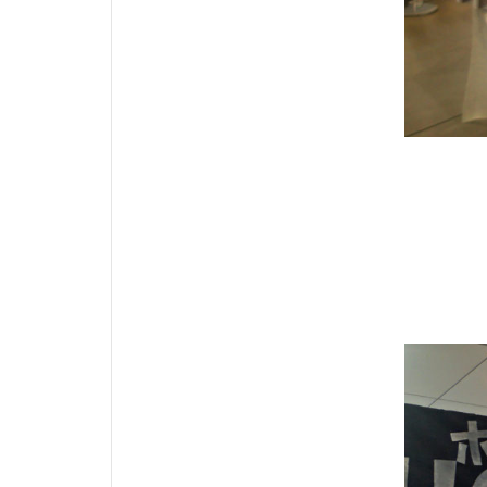
糸くずワインダ
自動メスティン
荒削り
蕎
買い物
賤
通気性
遊
釣り具自作
銘木
録音
電動自転車
鹿角アクセサリ
ｶﾞﾝマイク