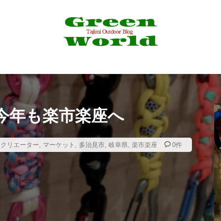
4K
4WD
530
6pc
Action3
Airpeak
Bam
eSV
Border Collie
C&R
Canon
CAP
CB缶
aiso
DIY
DJI
DT3
EF-EOS R
EF50mm
E
LY FISHING
Foxfire
GoPro
GORIX
Grage
Green 
HONDA
JAPAN CUSTOM
Jストリーム
LDL
LED
messtin
MJ-50A
Mobile6
N-VAN
NPO法人Mama's Caf
OLYMPUS
OSMO
Pfluger
Progress
PROXXSON
今年も楽市楽座へ
river sweeper
RP
RYOBI
SALE
SCORON
SCイ
peedⅡ
Stag
STONE CREEPER
Takamine
TG-4
,
クリエーター
,
マーケット
,
多治見市
,
岐阜県
,
楽市楽座
0件
ャツ
USBポート増設
VARIVAS
VM20
X4
YouTub
おでん
お千代保稲荷
お土産
ぎふ清流里山公園
だんご
アイナメ
アウトドア
アウトドア料理
アウトドア用品
ラ
アクセサリー
アスレチック
アパレル
アマゴ
イワナ
ウェーディングシューズ
ウッドレースDX
ウナギ