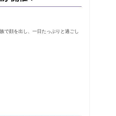
ム線
ニベア
作業
ノット
ディ
族で顔を出し、一日たっぷりと過ごし
ンブー
ビルディング
パンツ
ピリ辛
フライケース
フライフィッシング
イミング
フロータント
シー
ペット