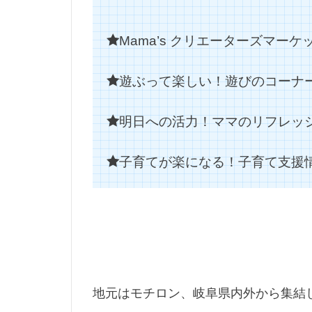
マイクロコンパ
Mama’s クリエーターズマーケ
ミラーレスカメ
メスティンBOO
遊ぶって楽しい！遊びのコーナ
メダリスト
ラインカッター
明日への活力！ママのリフレッ
ラフプレーン
リアゲートオー
子育てが楽になる！子育て支援
リトルワールド
ルアー
ル
レストラン
ロングリード
串カツ
互
体験
信州
地元はモチロン、岐阜県内外から集結
動画
動画