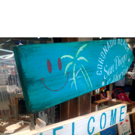
籠芯
収納棚
台風19号
回収器
固形燃料
土岐プレ
手煮
地球村
塗料
塗料カップ
塗装
塗装はがし
大人の秘密基地
大型台風
天体観測
完治
家庭菜園
尺越え
山と溪谷社
山岳渓流
山菜採り
岐阜
岐阜
作
工房
帽子
幅広
快適
愛知県
手振れ補正
折りたたみテーブル
撮影ブース
散歩
料理
新規開
でとうございます
映え
曲げ直し
服
木工
木工旋
曽川水系
木曾川水系
染色
根魚
業務用スーパー
針
毛鉤
水煎包
治療
洗車
海津市
海釣り
る
漆黒
激ウマ
火入れ
炭火もも焼き器
焼き入れ
熊おどし
熊よけスプレｰ
特典
犬
犬山市
犬
甘酒もち
生芋製
男の手料理
発症
直接配線
石徹白
石窯パリジャンサンド
神社
秘密基地
積載
発性難聴
竹
竹層
竹積層
竹竿
簡単
粗削り