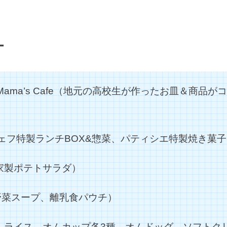
ー
h NPO法人Mama’s Cafe（地元の高校生が作ったお皿
ェフ特製ランチBOX&惣菜、パティシエ特製焼き菓子
家製ポテトサラダ）
野菜スープ、離乳食パウチ）
ムライス、オムカップ各3種、オムドッグ、ソフトク