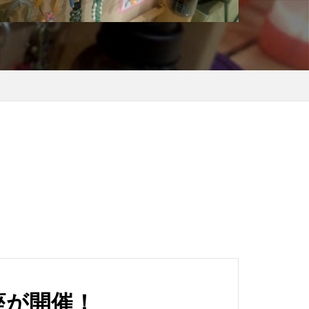
テーリング
ラ
カモシカ
リリース
クリエーター
ース
サンドイッチ専門店
ルバーナー
ング
スタッグ
ーパー
ホ
タイイング
具
ダシ缶
ラスゲート土岐
楽座が開催！
イブレコーダー