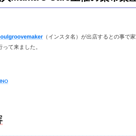
ナイフ
ナイフ自作
ナイフ製作
ナイロンライン
ニクロ
ニホンカモシカ
ネックレスホルダー
ネット編み
ネット編み
ハイパー氷点下クーラー
ハサミ
ハンティングナイフ
ハン
oulgroovemaker
（インスタ名）が出店するとの事で家
バックパック
バファロー肉
バフ掛け
バリカン
バ
行って来ました。
ール
バンブーリールシート
バンブーロッド
バンブーロッド
製作
バンライフ
バーベキュー
パスタ
パックロッド
ヒグマ
ヒグマヘアー
ビアンキ
ピカール
ピザ
ファミマ
フィッシングノット
フェルールワックス
フライ
NO
フライタイイング
フライフィシング
フライフィッシィング
フライボックス
フライライン
フライリール
フリークラ
フルサイズ一眼
フルサイズ機
フルーガー
フルーツリング
ブレッドナイフ
ブログ名
プッシュスイッチ
プレゼント
容
プレーニングフォーム
プロクソン
プログレス60
ヘル
ームリバー
ボルダリング
ボーダーコリー
マイク