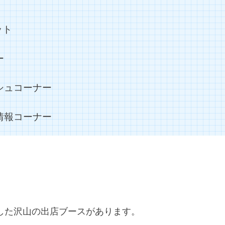
ウンドベンチ
マウントアダプター
マクロ
マーケット
ット
ラ
ミラーレス一眼
ミラー型ドライブレコーダー
メスティン
K
メスティンレシピ
メスティン料理
メスティン自動レシピ
ー
メバル
モチモチ
モノマスター
モバイル6
モンキー
ラインクリッパー
ラインシステム
ラクダの肉
ラッピ
シュコーナー
ランディングネット
ラージメスティン
リアカメラ
リア
プナー
リアシート
リアドア
リアドア開閉
リクライニ
情報コーナー
リバースイーパー
リペア
リーダー
リール
リー
アーフィッシング
レイズドピラー
レインコート
レザークラ
レンズフード
ログハウス
ロゴ
ロゴス
ロッドビルデ
ワニ肉
一眼
一眼カメラ
一眼レフ
世界の肉グルメ
換性
五徳
京セラ
今日の一品
仕上げ削り
付録
修理
備前貢
入門機
切り抜き
刺身コンニャク
した沢山の出店ブースがあります。
撮影
半袖シャツ
卓上糸鋸盤
南アルプス
単焦点