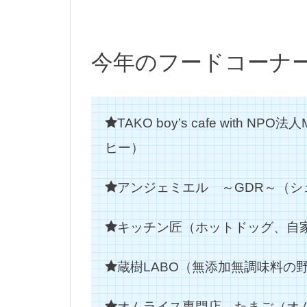
今年のフードコーナ
TAKO boy’s cafe wit
ヒー）
アンジェミエル ～GDR～（シ
キッチン匠（ホットドッグ、自
蔵樹LABO（無添加無調味料の
オムライス専門店 たまご（オ