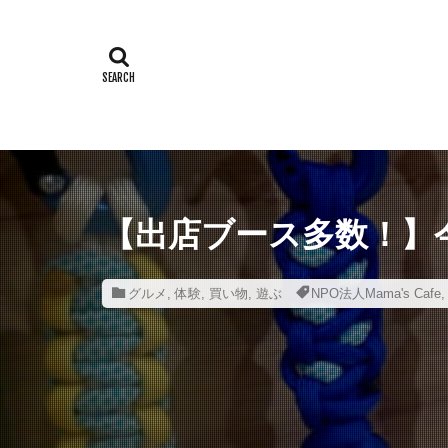
3Dプリンター
BE-PAL
B
COMICA
D
F1.8mm
F
HIGUMA DUB
MARUTO
Olympian
【出店ブース多数！】
QRコード
Sincerite
S
グルメ
,
体験
,
買い物
,
遊ぶ
NPO法人Mama's Cafe
Tying
Tシ
おすすめ
アイテム
アクションカメ
イタリアン