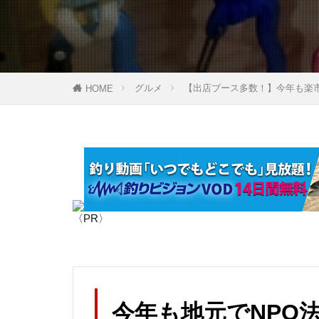
エポキシコーテ
オリジナルマル
ガイドラッピン
グルメ
【出店ブース多数！】今年も楽
HOME
キャップ
クレイジーソル
コンデンサーマ
シザーズ
ジグソー
スタッググリッ
〈PR〉
スネークガイド
スライドテーブ
タラの芽
チェストパック
今年も地元でNPO法
テールゲートバ