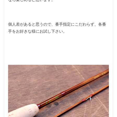
川遊び
工作
工房
帽子
幅広
快適
愛知県
手振れ補正
手料理
手編みネット
折りたたみテーブル
撮影ブース
散歩
料理
個人差があると思うので、番手指定にこだわらず、各番
新規開拓
旋盤
明けましておめでとうございます
手をお好きな様にお試し下さい。
映え
曲げ直し
服
木工
木工旋盤
木曽
木曽川
木曽川水系
木曾川水系
染色
根魚
業務用スーパー
楽市楽座
毛バリ
毛針
毛鉤
水煎包
治療
洗車
海津市
海釣り
渓流
温泉卵
源流
溺れる
漆黒
激ウマ
火入れ
炭火もも焼き器
焼き入れ
焼き小籠包
焼き鳥
熊
熊おどし
熊よけスプレｰ
特典
犬
犬山市
犬用
犬用玩具
獣毛
甘酒
甘酒もち
生芋製
男の手料理
発症
直接配線
真竹
真竹ソリッド
石徹白