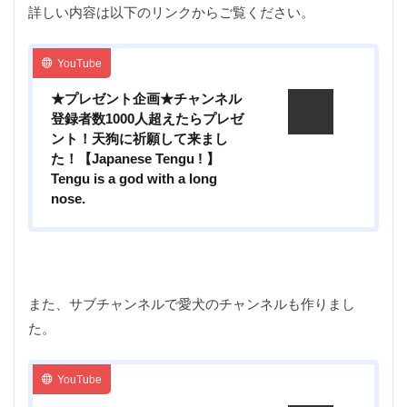
アウトドア
アウトドア料理
アウトドア用品
詳しい内容は以下のリンクからご覧ください。
アクションカム
アクションカメラ
アクセサリー
アスレチック
アパレル
アマゴ
イタリア
YouTube
イタリアン
イワナ
ウェーディングシューズ
★プレゼント企画★チャンネル
ウッドレースDX
ウナギ
エポキシコーティング
登録者数1000人超えたらプレゼ
ント！天狗に祈願して来まし
エミューのコロッケ
エレアコ
オスモ
た！【Japanese Tengu ! 】
オリエンテーリング
オリジナルマルチツール
Tengu is a god with a long
nose.
オーブン
カケス
カサゴ
カスタム
カメラ
カモシカ
ガイドラッピング
ガイド修理
ガスバーナー
ガレージ
キャッチアンドリリース
キャップ
キャノン
また、サブチャンネルで愛犬のチャンネルも作りまし
キャンプ
キャンプ飯
ギター
クラフト
た。
クリエーター
クレイジーソルト
クロステーブル
グッズ
グラスロッド
ケガ
ケース
YouTube
コンデンサーマイク
コンビニ
ゴミ
ゴミゼロ