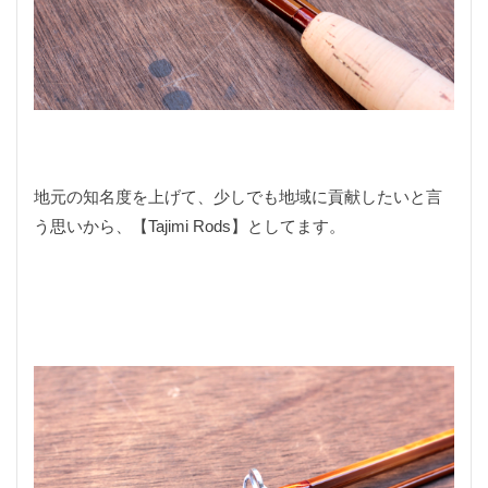
防水
雑音
電動アシスト
電動ポリッシャー
電動自転車
青缶
革
風防
食べ歩き
高峰楽器製作所
鹿角
鹿角アクセサリー
鹿角グリップ
＋STYLE FUN
２歳
８ｍ
ｶｳﾝﾀｰｱｿｰﾙﾄ
ｶﾞﾝマイク
ｽﾋﾟｺﾞｯﾄ
ﾀﾞｲｿー
ﾌﾗｲﾌｨｯｼﾝｸﾞ
地元の知名度を上げて、少しでも地域に貢献したいと言
う思いから、【Tajimi Rods】としてます。
検索