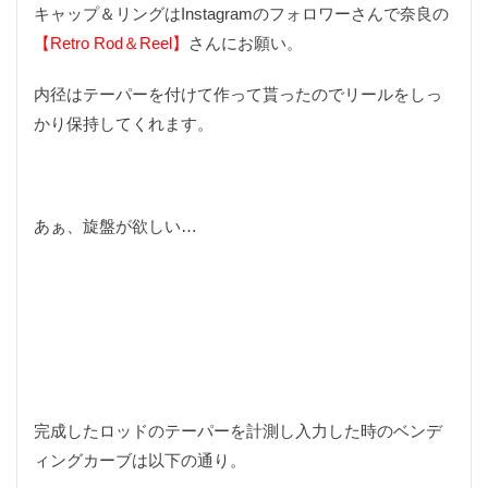
キャップ＆リングはInstagramのフォロワーさんで奈良の
フィッシングノット
フェルールワックス
フライ
【Retro Rod＆Reel】
さんにお願い。
フライケース
フライス
フライタイイング
フライフィシング
フライフィッシィング
内径はテーパーを付けて作って貰ったのでリールをしっ
フライフィッシング
フライフック
フライボックス
かり保持してくれます。
フライライン
フライリール
フリークライミング
フルサイズ
フルサイズ一眼
フルサイズ機
フルーガー
フルーツリング
フロータント
あぁ、旋盤が欲しい…
ブルージェイ
ブレッドナイフ
ブログ名
プッシュスイッチ
プレゼント
プレゼント企画
プレーニングフォーム
プロクソン
プログレス60
ヘルシー
ペット
ホンダ
ホームリバー
ボルダリング
ボーダーコリー
マイク
マイクロコンパウンドベンチ
マウントアダプター
完成したロッドのテーパーを計測し入力した時のベンデ
マクロ
マーケット
ミラーレス
ィングカーブは以下の通り。
ミラーレスカメラ
ミラーレス一眼