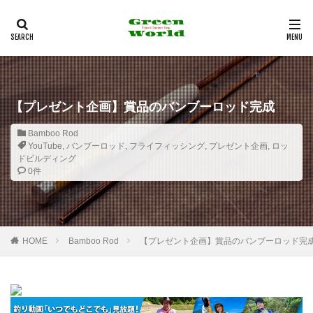
多治見市
フライフィッシング
バンブーロッド
釣行記
観光
カテゴリー
【プレゼント企画】賞品のバンブーロッド完成
タグ
Bamboo Rod
YouTube
,
バンブーロッド
,
フライフィッシング
,
プレゼント企画
,
ロッ
100均
12角形リールシート
2021年
29er
ドビルディング
29インチ
35mm F1.8MACRO IS STM
0件
3Dプリンター
4K
4WD
530
6pc
Action3
Airpeak
Bamboo Rod
BBQ
BE-PAL
BeSV
Border Collie
C&R
HOME
Bamboo Rod
【プレゼント企画】賞品のバンブーロッド
Canon
CAP
CB缶
CHUMS
COMICA
Daiso
DIY
DJI
DT3
EF-EOS R
EF50mm
EOS
EOS RP
F1.8mm