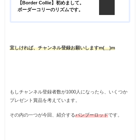
【Border Collie】初めまして。
サバイバルナイフ
サンドイッチ専門店
シザーズ
ボーダーコリーのリズムです。
シャツ
ショッピング
シルクスレッド
シルバー
シングルバーナー
ジグソー
ジャケット
ジューシー
ジンバル
スイーツ
スクレッピング
スタッグ
スタッググリップ
宜しければ、チャンネル登録お願いしますm(__)m
スタンプ
ストリームライン
ストーブ
ストーンクリーパー
スネークガイド
スパイダーパラシュート
スピゴット
スプライス
スマホ
スライドテーブル
スープラ
セリア
ソルトフィッシング
ソロキャン
タイイング
もしチャンネル登録者数が1000人になったら、いくつか
タラの芽
ダイソー
ダイソーメスティン
プレゼント賞品を考えています。
ダイソーロッド
ダイソー釣り具
ダシ缶
その内の一つが今回、紹介する
バンブーロッド
です。
チェストパック
チキンラーメン
ティペット
ティムコ
テトラ
テラスゲート土岐
テールゲートバー
トマト
トランギア