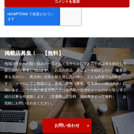
掲載店募集！ 【無料】
地域活性化への取り組みの一環として当サイトにてお店や施設等を紹介して
欲しい方を募集しています。 お店の商品、メニューを紹介したい、集客効
果を高めたい、商店街に活気を取り戻したい等々、どんな内容でもOKで
す！ メールにてご相談の上、直接、取材（愛知、岐阜県の日曜日のみ）に
伺います。 その他の都道府県の方は資料等の送付やメールのやり取り等で
紹介記事を作成致します。（交通費、広告料、諸経費等すべて無料） お
気軽にお問い合わせください。
お問い合わせ