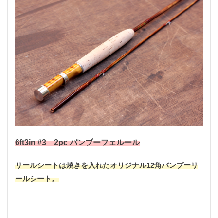
トロコン
ドッグラン
ドライブレコーダー
ドラレコ
ナイフ
ナイフ自作
ナイフ製作
ナイロンライン
ニクロム線
ニベア
ニベア缶
ニホンカモシカ
ネックレスホルダー
ネット編み
ネット編み作業
ノット
ノードレス
ハイパー氷点下クーラー
ハサミ
ハンティングナイフ
ハンディ
ハンドメイド
バックパック
バファロー肉
バフ掛け
バリカン
バンブー
バンブーフェルール
バンブーリールシート
バンブーロッド
6ft3in #3 2pc バンブーフェルール
バンブーロッドビルディング
バンブーロッド製作
リールシートは焼きを入れたオリジナル12角バンブーリ
バンライフ
バーベキュー
パスタ
ールシート。
パックロッド
パンツ
パン切りナイフ
ヒグマ
ヒグマヘアー
ビアンキ
ピカール
ピザ
ピリ辛
ピーコック
ファミマ