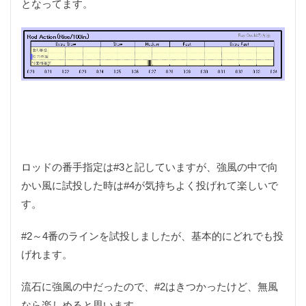
となってます。
ロッドビルディング
ロングリード
ワニ肉
一眼
一眼カメラ
一眼レフ
世界の肉グルメ
中津川
串カツ
互換性
五徳
京セラ
今日の一品
仕上げ削り
付録
伸縮リード
体験
信州
修理
備前貢
入門機
切り抜き
刺身コンニャク
助手席
動画
動画撮影
半袖シャツ
卓上糸鋸盤
南アルプス
単焦点
単焦点レンズ
印籠継
印籠芯
ロッドの番手指定は#3と記していますが、強風の中で向
収納棚
台風19号
回収器
固形燃料
かい風に試投した時は#4が気持ちよく投げれて楽しいで
土岐プレミアムアウトレット
土岐市
土手煮
す。
地球村
塗料
塗料カップ
塗装
#2～4番のラインを試投しましたが、基本的にどれでも投
塗装はがし
多治見
多治見市
大人の秘密基地
げれます。
大型台風
天体観測
完治
家庭菜園
宿泊
小屋
尺イワナ
尺越え
山と溪谷社
流石に強風の中だったので、#2はきつかったけど、無風
山岳渓流
山菜採り
岐阜
岐阜県
岩魚
なら楽しめると思います。