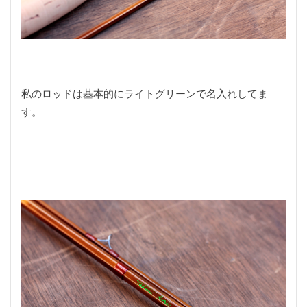
石窯パリジャンサンド
神社
秘密基地
積載方法
穴釣り
空心菜
突発性難聴
竹
竹層
竹積層
竹竿
簡単
粗削り
糸くずワインダー
絶品
美味しい
美濃加茂市
私のロッドは基本的にライトグリーンで名入れしてま
聴力低下
肉汁
自作
自動メスティン料理
す。
自家製トマト
自転車積載
芋粉製
花形レンズフード
草刈り機
荒削り
蕎麦
衝撃的な光景
観光
記念品
誕生日
調理
謹賀新年
販売
買い物
賤母
超単一指向性
趣味の部屋
車
車中泊
軽VAN
軽バン
通気性
遊ぶ
道の駅
郡上
配線通し
野外民族博物館
釣り
釣りゴミ
釣り具自作
釣り糸
釣り糸同士の結び方
釣具
釣行
釣行記
鉋
鉛筆
銘木
録音
長野
長野県