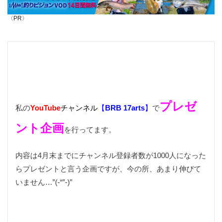
FLY FISHING
Foxfire
GoPro
GORIX
Grage
Green World
HIGUMA DUB
HONDA
〈PR〉
JAPAN CUSTOM
Jストリーム
LDL
LED
LOGOS
MARUTO
messtin
MJ-50A
Mobile6
N-VAN
NPO法人Mama's Cafe
OD缶
Olympian
OLYMPUS
OSMO
Pfluger
Progress
PROXXSON
PSA1
QRコード
プレゼ
river sweeper
RP
RYOBI
SALE
私の
YouTube
チャンネル
【
BRB 17arts
】
で
SCORON
SCイージーハンドカバー
Sincerite
ント企画
を行ってます。
SpeedⅡ
Stag
STONE CREEPER
Takamine
TG-4
TMC
trangia
Tying
Tシャツ
内容は4月末までにチャンネル登録者数が1000人になった
USBポート増設
VARIVAS
VM20
X4
らプレゼントと言う企画ですが、今の所、あまり伸びて
YouTube
あずきバー
おすすめ
おでん
いません…”(-“”-)”
お千代保稲荷
お土産
ぎふ清流里山公園
だんご
なまず料理
アイテム
アイナメ