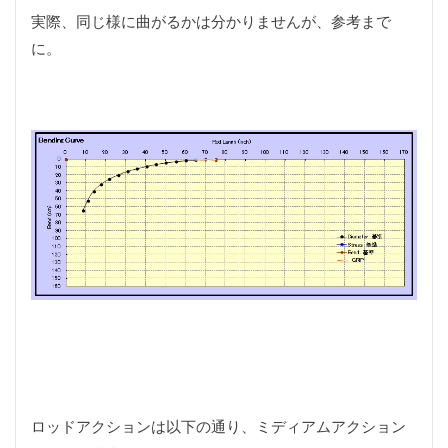
ミラー型ドライブレコーダー
メスティン
実際、同じ様に曲がるかは分かりませんが、参考まで
メスティンBOOK
メスティンレシピ
に。
メスティン料理
メスティン自動レシピ
メタリック
メダリスト
メバル
モチモチ
モノマスター
モバイル6
モンキー
ヤマトイワナ
ラインカッター
ラインクリッパー
ラインシステム
ラクダの肉
ラッピング
ラフプレーン
ランディングネット
ラージメスティン
リアカメラ
リアゲート
リアゲートオープナー
リアシート
リアドア
リアドア開閉
リクライニング
リトルワールド
リバースイーパー
リペア
リーダー
リール
リールシート
ルアー
ルアーフィッシング
レイズドピラー
レインコート
レザークラフト
レシピ
レストラン
ロッドアクションは以下の通り、ミディアムアクション
レンズフード
ログハウス
ロゴ
ロゴス