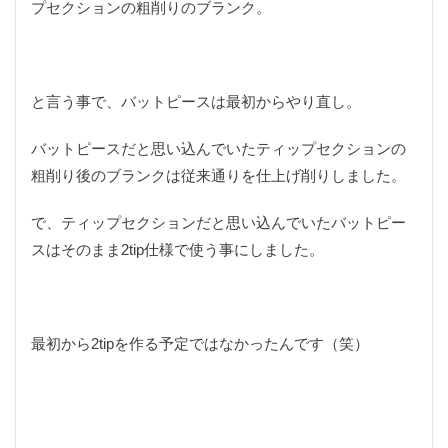
プセクションの粗削りのブランク。
トロコン
ドッグラン
ドライブレコーダー
ドラレコ
ナイフ
ナイフ自作
ナイフ製作
ナイロンライン
ニクロム線
ニベア
ニベア缶
と言う事で、バットピースは最初からやり直し。
ニホンカモシカ
ネックレスホルダー
ネット編み
ネット編み作業
ノット
ノードレス
バットピースだと思い込んでいたティップセクションの
ハイパー氷点下クーラー
ハサミ
粗削り後のブランクは従来通りを仕上げ削りしました。
ハンティングナイフ
ハンディ
ハンドメイド
で、ティップセクションだと思い込んでいたバットピー
バックパック
バファロー肉
バフ掛け
スはそのまま2tip仕様で使う事にしました。
バリカン
バンブー
バンブーフェルール
バンブーリールシート
バンブーロッド
バンブーロッドビルディング
バンブーロッド製作
バンライフ
バーベキュー
パスタ
最初から2tipを作る予定ではなかったんです（笑）
パックロッド
パンツ
パン切りナイフ
ヒグマ
ヒグマヘアー
ビアンキ
ピカール
ピザ
ピリ辛
ピーコック
ファミマ