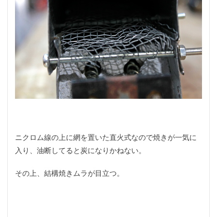
石窯パリジャンサンド
神社
秘密基地
積載方法
穴釣り
空心菜
突発性難聴
竹
竹層
竹積層
竹竿
簡単
粗削り
糸くずワインダー
絶品
美味しい
美濃加茂市
聴力低下
肉汁
自作
自動メスティン料理
自家製トマト
自転車積載
芋粉製
花形レンズフード
草刈り機
荒削り
蕎麦
衝撃的な光景
観光
記念品
誕生日
調理
謹賀新年
販売
買い物
賤母
ニクロム線の上に網を置いた直火式なので焼きが一気に
超単一指向性
趣味の部屋
車
車中泊
入り、油断してると炭になりかねない。
軽VAN
軽バン
通気性
遊ぶ
道の駅
郡上
配線通し
野外民族博物館
釣り
その上、結構焼きムラが目立つ。
釣りゴミ
釣り具自作
釣り糸
釣り糸同士の結び方
釣具
釣行
釣行記
鉋
鉛筆
銘木
録音
長野
長野県