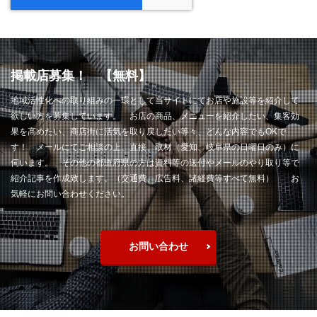
掲載店募集！ 【無料】
地域活性化への取り組みの一環として当サイトにてお店や施設等を紹介して
欲しい方を募集しています。 お店の商品、メニューを紹介したい、集客効
果を高めたい、商店街に活気を取り戻したい等々、どんな内容でもOKで
す！ メールにてご相談の上、直接、取材（愛知、岐阜県の日曜日のみ）に
伺います。 その他の都道府県の方は資料等の送付やメールのやり取り等で
紹介記事を作成致します。（交通費、広告料、諸経費等すべて無料） お
気軽にお問い合わせください。
お問い合わせ