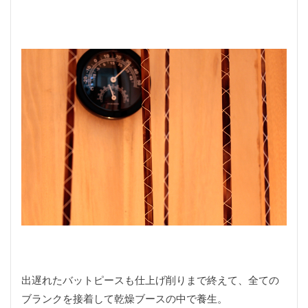
フィッシングノット
フェルールワックス
フライ
フライケース
フライス
フライタイイング
フライフィシング
フライフィッシィング
フライフィッシング
フライフック
フライボックス
フライライン
フライリール
フリークライミング
フルサイズ
フルサイズ一眼
フルサイズ機
フルーガー
フルーツリング
フロータント
ブルージェイ
ブレッドナイフ
ブログ名
プッシュスイッチ
プレゼント
プレゼント企画
プレーニングフォーム
プロクソン
プログレス60
ヘルシー
ペット
ホンダ
ホームリバー
ボルダリング
ボーダーコリー
マイク
マイクロコンパウンドベンチ
マウントアダプター
マクロ
マーケット
ミラーレス
出遅れたバットピースも仕上げ削りまで終えて、全ての
ブランクを接着して乾燥ブースの中で養生。
ミラーレスカメラ
ミラーレス一眼