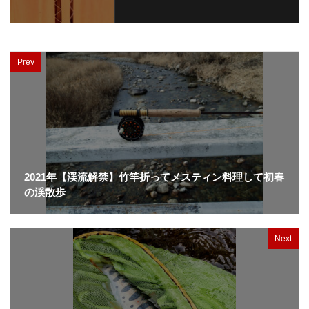
Prev
2021年【渓流解禁】竹竿折ってメスティン料理して初春
の渓散歩
Next