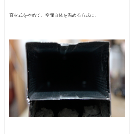
防水
雑音
電動アシスト
電動ポリッシャー
直火式をやめて、空間自体を温める方式に。
電動自転車
青缶
革
風防
食べ歩き
高峰楽器製作所
鹿角
鹿角アクセサリー
鹿角グリップ
＋STYLE FUN
２歳
８ｍ
ｶｳﾝﾀｰｱｿｰﾙﾄ
ｶﾞﾝマイク
ｽﾋﾟｺﾞｯﾄ
ﾀﾞｲｿー
ﾌﾗｲﾌｨｯｼﾝｸﾞ
検索