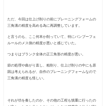
ミラー型ドライブレコーダー
メスティン
メスティンBOOK
メスティンレシピ
メスティン料理
メスティン自動レシピ
メタリック
ただ、今回は仕上げ削りの前にプレーニングフォームの
メダリスト
メバル
モチモチ
モノマスター
三角溝の精度を高める為に再調整しています。
モバイル6
モンキー
ヤマトイワナ
と言うのも、ここ何本か削っていて、特にバンブーフェ
ラインカッター
ラインクリッパー
ラインシステム
ルールのメス側の精度が悪いと感じていた。
ラクダの肉
ラッピング
ラフプレーン
ランディングネット
ラージメスティン
リアカメラ
つまりはブランク全体の正三角形の精度が悪い。
リアゲート
リアゲートオープナー
リアシート
節の処理や曲がり直し、粗削り、仕上げ削りの中にも原
リアドア
リアドア開閉
リクライニング
因は考えられるが、自作のプレーニングフォームなので
リトルワールド
リバースイーパー
リペア
三角溝の精度も怪しい。
リーダー
リール
リールシート
ルアー
ルアーフィッシング
レイズドピラー
レインコート
レザークラフト
レシピ
レストラン
それが功を奏したのか、その他の工程も慎重に行ったの
レンズフード
ログハウス
ロゴ
ロゴス