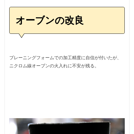
川遊び
工作
工房
帽子
幅広
快適
愛知県
手振れ補正
手料理
手編みネット
オーブンの改良
折りたたみテーブル
撮影ブース
散歩
料理
新規開拓
旋盤
明けましておめでとうございます
映え
曲げ直し
服
木工
木工旋盤
木曽
木曽川
木曽川水系
木曾川水系
プレーニングフォームでの加工精度に自信が付いたが、
染色
根魚
業務用スーパー
楽市楽座
ニクロム線オーブンの火入れに不安が残る。
毛バリ
毛針
毛鉤
水煎包
治療
洗車
海津市
海釣り
渓流
温泉卵
源流
溺れる
漆黒
激ウマ
火入れ
炭火もも焼き器
焼き入れ
焼き小籠包
焼き鳥
熊
熊おどし
熊よけスプレｰ
特典
犬
犬山市
犬用
犬用玩具
獣毛
甘酒
甘酒もち
生芋製
男の手料理
発症
直接配線
真竹
真竹ソリッド
石徹白