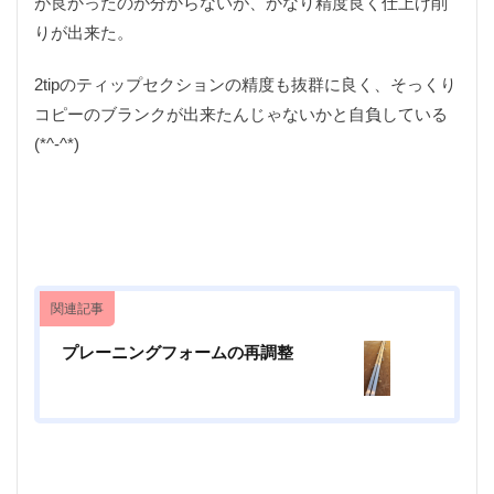
が良かったのか分からないが、かなり精度良く仕上げ削
ロッドビルディング
ロングリード
ワニ肉
りが出来た。
一眼
一眼カメラ
一眼レフ
世界の肉グルメ
2tipのティップセクションの精度も抜群に良く、そっくり
中津川
串カツ
互換性
五徳
京セラ
コピーのブランクが出来たんじゃないかと自負している
今日の一品
仕上げ削り
付録
伸縮リード
(*^-^*)
体験
信州
修理
備前貢
入門機
切り抜き
刺身コンニャク
助手席
動画
動画撮影
半袖シャツ
卓上糸鋸盤
南アルプス
単焦点
単焦点レンズ
印籠継
印籠芯
収納棚
台風19号
回収器
固形燃料
関連記事
土岐プレミアムアウトレット
土岐市
土手煮
プレーニングフォームの再調整
地球村
塗料
塗料カップ
塗装
塗装はがし
多治見
多治見市
大人の秘密基地
大型台風
天体観測
完治
家庭菜園
宿泊
小屋
尺イワナ
尺越え
山と溪谷社
山岳渓流
山菜採り
岐阜
岐阜県
岩魚