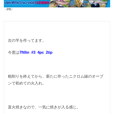
FLY FISHING
Foxfire
GoPro
GORIX
Grage
Green World
HIGUMA DUB
HONDA
〈PR〉
JAPAN CUSTOM
Jストリーム
LDL
LED
LOGOS
MARUTO
messtin
MJ-50A
Mobile6
N-VAN
NPO法人Mama's Cafe
OD缶
Olympian
OLYMPUS
OSMO
Pfluger
次の竿を作ってます。
Progress
PROXXSON
PSA1
QRコード
今度は
7ft0in #3 4pc 2tip
river sweeper
RP
RYOBI
SALE
SCORON
SCイージーハンドカバー
Sincerite
SpeedⅡ
Stag
STONE CREEPER
Takamine
粗削りを終えてから、新たに作ったニクロム線のオーブ
TG-4
TMC
trangia
Tying
Tシャツ
ンで初めての火入れ。
USBポート増設
VARIVAS
VM20
X4
YouTube
あずきバー
おすすめ
おでん
お千代保稲荷
お土産
ぎふ清流里山公園
直火焼きなので、一気に焼きが入る感じ。
だんご
なまず料理
アイテム
アイナメ