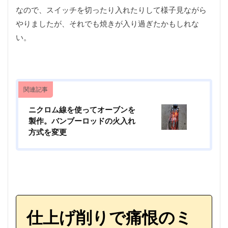
アウトドア
アウトドア料理
アウトドア用品
なので、スイッチを切ったり入れたりして様子見ながら
アクションカム
アクションカメラ
アクセサリー
やりましたが、それでも焼きが入り過ぎたかもしれな
アスレチック
アパレル
アマゴ
イタリア
い。
イタリアン
イワナ
ウェーディングシューズ
ウッドレースDX
ウナギ
エポキシコーティング
エミューのコロッケ
エレアコ
オスモ
関連記事
オリエンテーリング
オリジナルマルチツール
ニクロム線を使ってオーブンを
オーブン
カケス
カサゴ
カスタム
製作。バンブーロッドの火入れ
カメラ
カモシカ
ガイドラッピング
方式を変更
ガイド修理
ガスバーナー
ガレージ
キャッチアンドリリース
キャップ
キャノン
キャンプ
キャンプ飯
ギター
クラフト
クリエーター
クレイジーソルト
クロステーブル
グッズ
グラスロッド
ケガ
ケース
仕上げ削りで痛恨のミ
コンデンサーマイク
コンビニ
ゴミ
ゴミゼロ