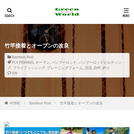
多治見市
フライフィッシング
バンブーロッド
釣行記
観光
カテゴリー
竹竿接着とオーブンの改良
タグ
Bamboo Rod
FLY FISHING
,
オーブン
,
バンブーロッド
,
バンブーロッドビルディン
100均
12角形リールシート
2021年
29er
グ
,
フライフィッシング
,
プレーニングフォーム
,
渓流
,
自作
,
釣り
29インチ
35mm F1.8MACRO IS STM
0件
3Dプリンター
4K
4WD
530
6pc
Action3
Airpeak
Bamboo Rod
BBQ
BE-PAL
BeSV
Border Collie
C&R
HOME
Bamboo Rod
竹竿接着とオーブンの改良
Canon
CAP
CB缶
CHUMS
COMICA
Daiso
DIY
DJI
DT3
EF-EOS R
EF50mm
EOS
EOS RP
F1.8mm