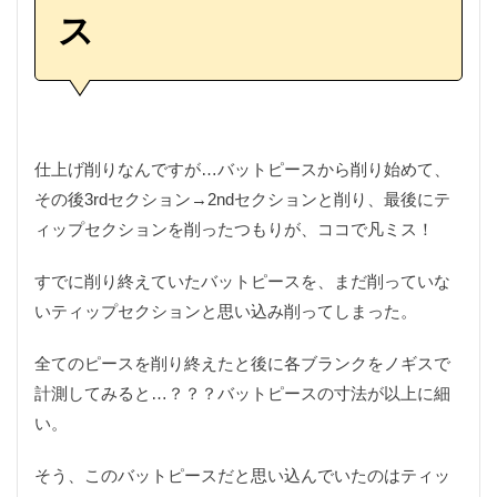
サバイバルナイフ
サンドイッチ専門店
シザーズ
ス
シャツ
ショッピング
シルクスレッド
シルバー
シングルバーナー
ジグソー
ジャケット
ジューシー
ジンバル
スイーツ
スクレッピング
スタッグ
スタッググリップ
仕上げ削りなんですが…バットピースから削り始めて、
スタンプ
ストリームライン
ストーブ
その後3rdセクション→2ndセクションと削り、最後にテ
ストーンクリーパー
スネークガイド
ィップセクションを削ったつもりが、ココで凡ミス！
スパイダーパラシュート
スピゴット
スプライス
スマホ
スライドテーブル
スープラ
セリア
すでに削り終えていたバットピースを、まだ削っていな
いティップセクションと思い込み削ってしまった。
ソルトフィッシング
ソロキャン
タイイング
タラの芽
ダイソー
ダイソーメスティン
全てのピースを削り終えたと後に各ブランクをノギスで
ダイソーロッド
ダイソー釣り具
ダシ缶
計測してみると…？？？バットピースの寸法が以上に細
チェストパック
チキンラーメン
ティペット
い。
ティムコ
テトラ
テラスゲート土岐
そう、このバットピースだと思い込んでいたのはティッ
テールゲートバー
トマト
トランギア