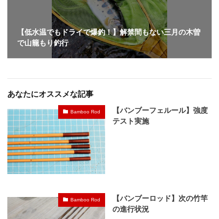
【低水温でもドライで爆釣！】解禁間もない三月の木曽
で山籠もり釣行
あなたにオススメな記事
【バンブーフェルール】強度
Bamboo Rod
テスト実施
【バンブーロッド】次の竹竿
Bamboo Rod
の進行状況